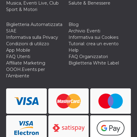
correttamente.
Musica, Eventi Live, Club
Salute & Benessere
Sport & Motori
Storage declaration
Storage
Nome
Descrizione
Biglietteria Automatizzata
Blog
type
SIAE
Archivio Eventi
fbssls_314278995690155
Session
Informativa sulla Privacy
Informativa sui Cookies
storage
Condizioni di utilizzo
Tutorial: crea un evento
wpEmojiSettingsSupports
Session
App Mobile
Help
storage
FAQ Utenti
FAQ Organizzatori
cn_uc__
Local
Affiliate Marketing
Biglietteria White Label
storage
OOOH.Events per
l’Ambiente
Provider /
Nome
Scadenza
Descrizione
Dominio
c_user
4
Cookie di a
Meta
settimane
utente. Può
Platform Inc.
2 giorni
essere di se
.facebook.com