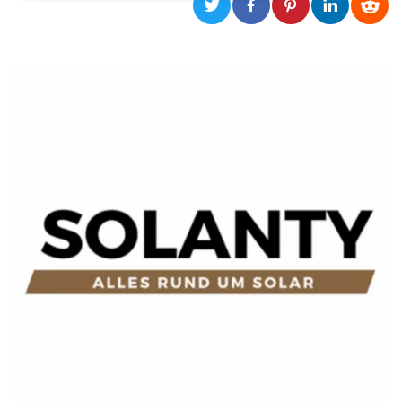
Necessari
Marketing
I cookie strettamente necessari o tecnici sono
indispensabili al funzionamento del sito. I
servizi qui presenti non potranno funzionare
senza.
Provider /
Nome
Scadenza
Descrizione
Dominio
cf_clearance
1 anno
Clearance
Cloudflare,
Cookie from
Inc.
CloudFlare
.oooh.events
stores the proof
of challenge
passed. It is
used to no
longer issue a
captcha or
jschallenge
challenge if
present. It is
required to
reach origin
server.
wordpress_test_cookie
Sessione
Cookie di
Automattic
Wordpress,
Inc.
verifica che il