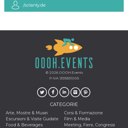
mese
viene
m.stripe.com
/solanty.de
generalmente
utilizzato per le
prestazioni e
l'ottimizzazione
dei servizi di
elaborazione
dei pagamenti,
facilitando la
memorizzazione
dei contenuti
sul browser per
rendere le
pagine più
veloci.
CookieScriptConsent
4
Questo cookie
CookieScript
settimane
viene utilizzato
oooh.events
© 2026
OOOH.Events
2 giorni
dal servizio
Cookie-
P.IVA 13515531005
Script.com per
ricordare le
preferenze di
consenso sui
cookie dei
visitatori. È
CATEGORIE
necessario che il
banner dei
Arte, Mostre & Musei
Corsi & Formazione
cookie di
Cookie-
Escursioni & Visite Guidate
Film & Media
Script.com
Food & Beverages
Meeting, Fiere, Congressi
funzioni