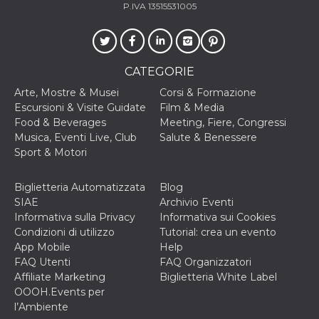
mese
viene
m.stripe.com
P.IVA 13515531005
generalmente
utilizzato per le
prestazioni e
l'ottimizzazione
dei servizi di
elaborazione
CATEGORIE
dei pagamenti,
facilitando la
memorizzazione
Arte, Mostre & Musei
Corsi & Formazione
dei contenuti
Escursioni & Visite Guidate
Film & Media
sul browser per
rendere le
Food & Beverages
Meeting, Fiere, Congressi
pagine più
Musica, Eventi Live, Club
Salute & Benessere
veloci.
Sport & Motori
CookieScriptConsent
4
Questo cookie
CookieScript
settimane
viene utilizzato
oooh.events
2 giorni
dal servizio
Biglietteria Automatizzata
Blog
Cookie-
Script.com per
SIAE
Archivio Eventi
ricordare le
Informativa sulla Privacy
Informativa sui Cookies
preferenze di
consenso sui
Condizioni di utilizzo
Tutorial: crea un evento
cookie dei
App Mobile
Help
visitatori. È
necessario che il
FAQ Utenti
FAQ Organizzatori
banner dei
Affiliate Marketing
Biglietteria White Label
cookie di
Cookie-
OOOH.Events per
Script.com
l’Ambiente
funzioni