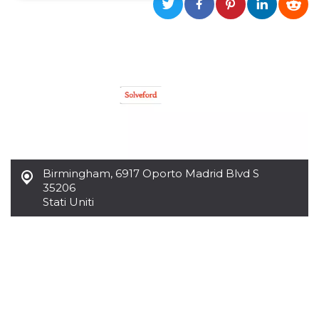
Necessari
Marketing
I cookie strettamente necessari o tecnici sono
indispensabili al funzionamento del sito. I
servizi qui presenti non potranno funzionare
senza.
Provider /
Nome
Scadenza
Descrizione
Dominio
cf_clearance
1 anno
Clearance
Cloudflare,
Cookie from
Inc.
CloudFlare
.oooh.events
stores the proof
Birmingham
,
6917 Oporto Madrid Blvd S
of challenge
35206
passed. It is
used to no
Stati Uniti
longer issue a
captcha or
jschallenge
challenge if
present. It is
required to
reach origin
server.
wordpress_test_cookie
Sessione
Cookie di
Automattic
Wordpress,
Inc.
verifica che il