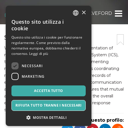
×
SOLVEFORD
Questo sito utilizza i
ITALIAN
cookie
ENGLISH
SOLVEFORD
Questo sito utilizza i cookie per funzionare
regolarmente. Come previsto dalla
SPANISH
Which ics function is responsible for documentation of
normativa europea, dobbiamo chiederti il
consenso.
Leggi di più
mutual aid? Within the Incident Command System (ICS),
the Planning function takes charge of documenting
NECESSARI
mutual aid. This critical responsibility involves coordinating
resources and maintaining comprehensive records of
MARKETING
external assistance. By facilitating efficient communication
and collaboration, the Planning Section ensures that mutual
ACCETTA TUTTO
aid efforts are well-documented, enhancing the overall
effectiveness of incident management and response
RIFIUTA TUTTO TRANNE I NECESSARI
strategies.
MOSTRA DETTAGLI
Condividi questo profilo: