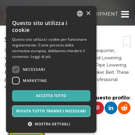
×
SPM EQUIPMENT
Questo sito utilizza i
ITALIAN
cookie
ENGLISH
SPM EQUIPMENT
Questo sito utilizza i cookie per funzionare
regolarmente. Come previsto dalla
SPANISH
SPM Equipment is a leading manufacturer, exporter,
normativa europea, dobbiamo chiederti il
consenso.
Leggi di più
wholesaler of a wide range of Pipe Lifting and Lowering
Equipment included Pipe Lowering Cradle, Pipe Lowering
NECESSARI
Belt, Pipe Lifting Hook, and Pipe Lifting Choker Belt. These
products are consistently checked by our professional
MARKETING
experts and stay on strict quality measures.
ACCETTA TUTTO
Condividi questo profilo:
RIFIUTA TUTTO TRANNE I NECESSARI
MOSTRA DETTAGLI