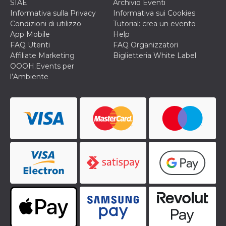
correttamente.
SIAE
Archivio Eventi
Informativa sulla Privacy
Informativa sui Cookies
Storage declaration
Condizioni di utilizzo
Tutorial: crea un evento
App Mobile
Help
Storage
Nome
Descrizione
type
FAQ Utenti
FAQ Organizzatori
Affiliate Marketing
Biglietteria White Label
fbssls_314278995690155
Session
storage
OOOH.Events per
l’Ambiente
wpEmojiSettingsSupports
Session
storage
cn_uc__
Local
storage
Provider /
Nome
Scadenza
Descrizione
Dominio
c_user
4
Cookie di a
Meta
settimane
utente. Può
Platform Inc.
2 giorni
essere di se
.facebook.com