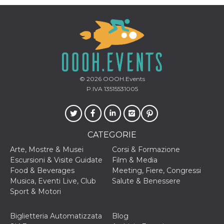
mese
viene
m.stripe.com
generalmente
utilizzato per le
prestazioni e
l'ottimizzazione
dei servizi di
elaborazione
dei pagamenti,
facilitando la
memorizzazione
dei contenuti
sul browser per
© 2026
OOOH.Events
rendere le
P.IVA 13515531005
pagine più
veloci.
CookieScriptConsent
4
Questo cookie
CookieScript
settimane
viene utilizzato
oooh.events
2 giorni
dal servizio
CATEGORIE
Cookie-
Script.com per
ricordare le
Arte, Mostre & Musei
Corsi & Formazione
preferenze di
Escursioni & Visite Guidate
Film & Media
consenso sui
cookie dei
Food & Beverages
Meeting, Fiere, Congressi
visitatori. È
Musica, Eventi Live, Club
Salute & Benessere
necessario che il
banner dei
Sport & Motori
cookie di
Cookie-
Script.com
Biglietteria Automatizzata
Blog
funzioni