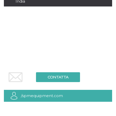
.oooh.events
India
browser accetti i
cookie.
PHPSESSID
Sessione
Cookie
PHP.net
generato da
oooh.events
applicazioni
basate sul
linguaggio PHP.
Si tratta di un
identificatore
generico
utilizzato per
mantenere le
variabili di
sessione utente.
Normalmente è
un numero
generato in
modo casuale, il
modo in cui
viene utilizzato
CONTATTA
può essere
specifico per il
sito, ma un
buon esempio è
mantenere uno
/spmequipment.com
stato di accesso
per un utente
tra le pagine.
m
1 anno 1
Questo cookie
Stripe