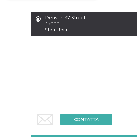
Necessari
Marketing
Denver
,
47 Street
I cookie strettamente necessari o tecnici sono
47000
indispensabili al funzionamento del sito. I
Stati Uniti
servizi qui presenti non potranno funzionare
senza.
Provider /
Nome
Scadenza
Descrizione
Dominio
cf_clearance
1 anno
Clearance
Cloudflare,
Cookie from
Inc.
CloudFlare
.oooh.events
stores the proof
of challenge
passed. It is
used to no
longer issue a
captcha or
jschallenge
challenge if
present. It is
required to
reach origin
CONTATTA
server.
wordpress_test_cookie
Sessione
Cookie di
Automattic
Wordpress,
Inc.
verifica che il