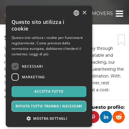
×
STRIDE MOVERS
Questo sito utilizza i
ITALIAN
cookie
ENGLISH
STRIDE MOVERS
Questo sito utilizza i cookie per funzionare
regolarmente. Come previsto dalla
SPANISH
We provide exceptional value for your money through
normativa europea, dobbiamo chiederti il
consenso.
Leggi di più
our professional services offered at an unbeatable and
reasonable price point. From packing to unpacking, our
NECESSARI
team of experts takes care of everything, guaranteeing the
safe arrival of all your belongings at their destination. With
MARKETING
StrideMovers as your chosen relocation partner, rest
assured that you’ll receive first-rate service at a cost-
ACCETTA TUTTO
effective rate.
RIFIUTA TUTTO TRANNE I NECESSARI
Condividi questo profilo:
MOSTRA DETTAGLI