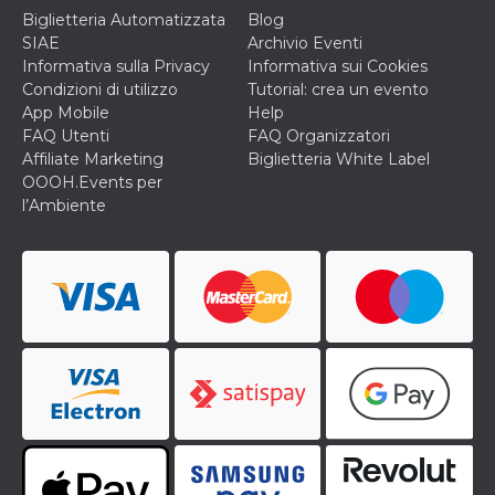
correttamente.
Biglietteria Automatizzata
Blog
Storage declaration
SIAE
Archivio Eventi
Informativa sulla Privacy
Informativa sui Cookies
Storage
Nome
Descrizione
Condizioni di utilizzo
Tutorial: crea un evento
type
App Mobile
Help
fbssls_314278995690155
Session
FAQ Utenti
FAQ Organizzatori
storage
Affiliate Marketing
Biglietteria White Label
wpEmojiSettingsSupports
Session
OOOH.Events per
storage
l’Ambiente
cn_uc__
Local
storage
Provider /
Nome
Scadenza
Descrizione
Dominio
c_user
4
Cookie di a
Meta
settimane
utente. Può
Platform Inc.
2 giorni
essere di se
.facebook.com