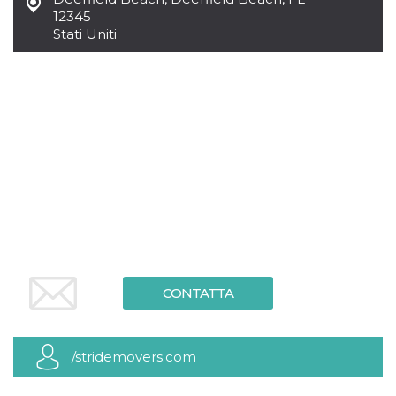
.oooh.events
browser accetti i
12345
cookie.
Stati Uniti
PHPSESSID
Sessione
Cookie
PHP.net
generato da
oooh.events
applicazioni
basate sul
linguaggio PHP.
Si tratta di un
identificatore
generico
utilizzato per
mantenere le
variabili di
sessione utente.
Normalmente è
un numero
generato in
modo casuale, il
modo in cui
viene utilizzato
può essere
specifico per il
CONTATTA
sito, ma un
buon esempio è
mantenere uno
stato di accesso
per un utente
/stridemovers.com
tra le pagine.
m
1 anno 1
Questo cookie
Stripe