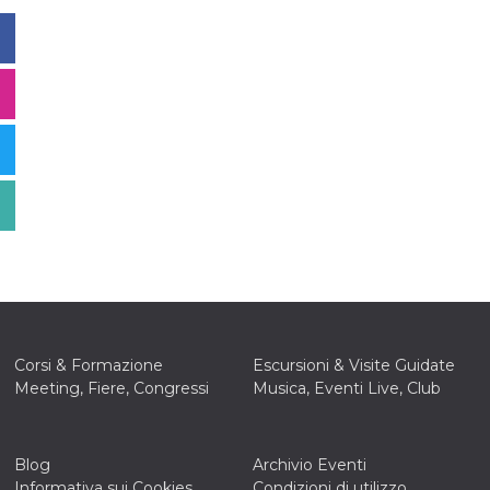
Corsi & Formazione
Escursioni & Visite Guidate
Meeting, Fiere, Congressi
Musica, Eventi Live, Club
Blog
Archivio Eventi
Informativa sui Cookies
Condizioni di utilizzo