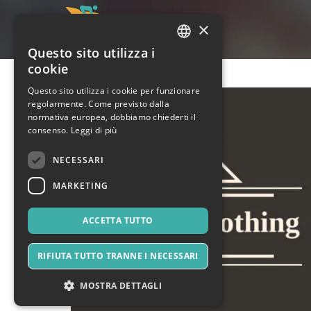
×
Questo sito utilizza i
ITALIAN
cookie
ENGLISH
Questo sito utilizza i cookie per funzionare
regolarmente. Come previsto dalla
SPANISH
normativa europea, dobbiamo chiederti il
consenso.
Leggi di più
NECESSARI
MARKETING
ACCETTA TUTTO
RIFIUTA TUTTO TRANNE I NECESSARI
MOSTRA DETTAGLI