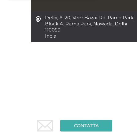
Necessari
Marketing
Delhi
,
A-20, Veer Bazar Rd, Rama Park,
I cookie strettamente necessari o tecnici sono
Block A, Rama Park, Nawada, Delhi
indispensabili al funzionamento del sito. I
110059
servizi qui presenti non potranno funzionare
India
senza.
Provider /
Nome
Scadenza
Descrizione
Dominio
cf_clearance
1 anno
Clearance
Cloudflare,
Cookie from
Inc.
CloudFlare
.oooh.events
stores the proof
of challenge
passed. It is
used to no
longer issue a
captcha or
jschallenge
challenge if
present. It is
required to
reach origin
server.
CONTATTA
wordpress_test_cookie
Sessione
Cookie di
Automattic
Wordpress,
Inc.
verifica che il