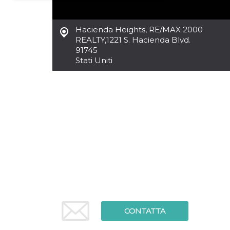
Necessari
Marketing
Hacienda Heights
,
RE/MAX 2000
I cookie strettamente necessari o tecnici sono
REALTY,1221 S. Hacienda Blvd.
indispensabili al funzionamento del sito. I
91745
servizi qui presenti non potranno funzionare
Stati Uniti
senza.
Provider /
Nome
Scadenza
Descrizione
Dominio
cf_clearance
1 anno
Clearance
Cloudflare,
Cookie from
Inc.
CloudFlare
.oooh.events
stores the proof
of challenge
passed. It is
used to no
longer issue a
captcha or
jschallenge
challenge if
present. It is
required to
reach origin
server.
CONTATTA
wordpress_test_cookie
Sessione
Cookie di
Automattic
Wordpress,
Inc.
verifica che il