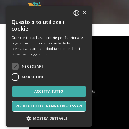
×
Questo sito utilizza i
ITALIAN
cookie
ENGLISH
Questo sito utilizza i cookie per funzionare
regolarmente. Come previsto dalla
SPANISH
normativa europea, dobbiamo chiederti il
consenso.
Leggi di più
NECESSARI
MARKETING
ACCETTA TUTTO
RIFIUTA TUTTO TRANNE I NECESSARI
MOSTRA DETTAGLI