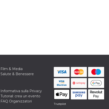
Film & Media
Salute & Benessere
Informativa sulla Privacy
Tutorial: crea un evento
FAQ Organizzatori
Trustpilot