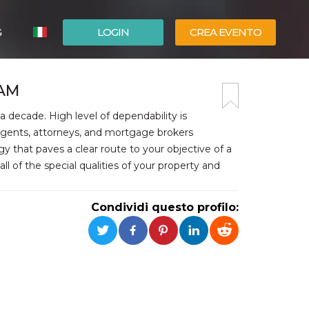
G
LOGIN
CREA EVENTO
ESPAÑOL
EAM
ENGLISH
 decade. High level of dependability is
agents, attorneys, and mortgage brokers
gy that paves a clear route to your objective of a
ll of the special qualities of your property and
Condividi questo profilo: