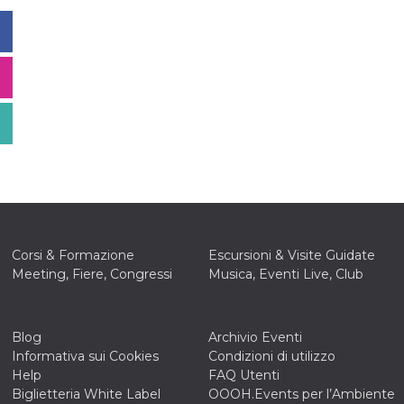
Corsi & Formazione
Escursioni & Visite Guidate
Meeting, Fiere, Congressi
Musica, Eventi Live, Club
Blog
Archivio Eventi
Informativa sui Cookies
Condizioni di utilizzo
Help
FAQ Utenti
Biglietteria White Label
OOOH.Events per l’Ambiente