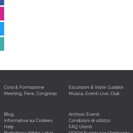
Corsi & Formazione
Escursioni & Visite Guidate
Meeting, Fiere, Congressi
Musica, Eventi Live, Club
Blog
Archivio Eventi
Informativa sui Cookies
Condizioni di utilizzo
Help
FAQ Utenti