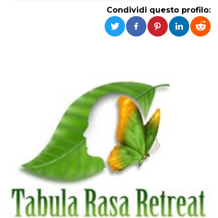
Condividi questo profilo:
Necessari
Marketing
I cookie strettamente necessari o tecnici sono
indispensabili al funzionamento del sito. I
servizi qui presenti non potranno funzionare
senza.
Provider /
Nome
Scadenza
Descrizione
Dominio
cf_clearance
1 anno
Clearance
Cloudflare,
Cookie from
Inc.
CloudFlare
.oooh.events
stores the proof
of challenge
passed. It is
used to no
longer issue a
captcha or
jschallenge
challenge if
present. It is
required to
reach origin
server.
wordpress_test_cookie
Sessione
Cookie di
Automattic
Wordpress,
Inc.
verifica che il