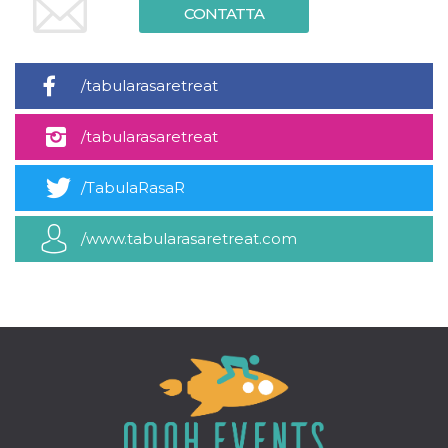
mese
viene
m.stripe.com
CONTATTA
generalmente
utilizzato per le
prestazioni e
l'ottimizzazione
dei servizi di
/tabularasaretreat
elaborazione
dei pagamenti,
facilitando la
memorizzazione
/tabularasaretreat
dei contenuti
sul browser per
rendere le
pagine più
/TabulaRasaR
veloci.
CookieScriptConsent
4
Questo cookie
CookieScript
/www.tabularasaretreat.com
settimane
viene utilizzato
oooh.events
2 giorni
dal servizio
Cookie-
Script.com per
ricordare le
preferenze di
consenso sui
cookie dei
visitatori. È
necessario che il
banner dei
cookie di
Cookie-
Script.com
funzioni