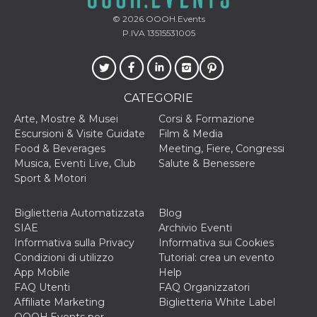
correttamente.
© 2026
OOOH.Events
Storage declaration
P.IVA 13515531005
Storage
Nome
Descrizione
type
fbssls_314278995690155
Session
storage
CATEGORIE
wpEmojiSettingsSupports
Session
Arte, Mostre & Musei
Corsi & Formazione
storage
Escursioni & Visite Guidate
Film & Media
cn_uc__
Local
Food & Beverages
Meeting, Fiere, Congressi
storage
Musica, Eventi Live, Club
Salute & Benessere
Sport & Motori
Biglietteria Automatizzata
Blog
SIAE
Archivio Eventi
Informativa sulla Privacy
Informativa sui Cookies
Condizioni di utilizzo
Tutorial: crea un evento
Provider /
Nome
Scadenza
Descrizione
App Mobile
Help
Dominio
FAQ Utenti
FAQ Organizzatori
c_user
4
Cookie di a
Meta
Affiliate Marketing
Biglietteria White Label
settimane
utente. Può
Platform Inc.
2 giorni
essere di se
.facebook.com