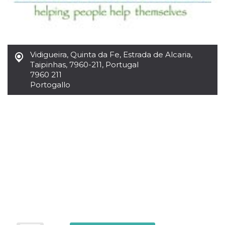
.oooh.events
browser accetti i
cookie.
PHPSESSID
Sessione
Cookie
PHP.net
generato da
oooh.events
applicazioni
basate sul
Vidigueira
,
Quinta da Fe, Estrada de Alcaria,
linguaggio PHP.
Taipinhas, 7960-211, Portugal
Si tratta di un
identificatore
7960 211
generico
Portogallo
utilizzato per
mantenere le
variabili di
sessione utente.
Normalmente è
un numero
generato in
modo casuale, il
modo in cui
viene utilizzato
può essere
specifico per il
sito, ma un
buon esempio è
mantenere uno
stato di accesso
per un utente
tra le pagine.
m
1 anno 1
Questo cookie
Stripe