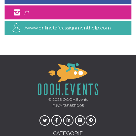
mese
viene
m.stripe.com
generalmente
utilizzato per le
/#
prestazioni e
l'ottimizzazione
dei servizi di
elaborazione
/www.onlinetafeassignmenthelp.com
dei pagamenti,
facilitando la
memorizzazione
dei contenuti
sul browser per
rendere le
pagine più
veloci.
CookieScriptConsent
4
Questo cookie
CookieScript
settimane
viene utilizzato
oooh.events
2 giorni
dal servizio
Cookie-
Script.com per
ricordare le
preferenze di
consenso sui
© 2026
OOOH.Events
cookie dei
P.IVA 13515531005
visitatori. È
necessario che il
banner dei
cookie di
Cookie-
Script.com
funzioni
CATEGORIE