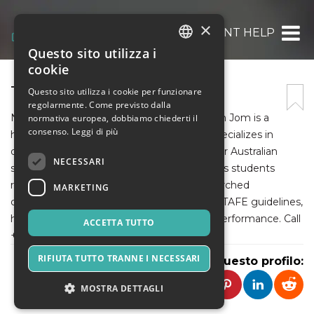
×
TAFE ASSIGNMENT HELP
Questo sito utilizza i
ITALIAN
cookie
ENGLISH
TAFE ASSIGNMENT HELP
Questo sito utilizza i cookie per funzionare
regolarmente. Come previsto dalla
SPANISH
Need expert TAFE Assignment Help? Jarrah Jom is a
normativa europea, dobbiamo chiederti il
consenso.
Leggi di più
highly skilled academic professional who specializes in
delivering top-notch assignment support for Australian
NECESSARI
students. His personalized approach ensures students
receive high-quality, original, and well-researched
MARKETING
coursework. With a deep understanding of TAFE guidelines,
he helps learners improve their academic performance. Call
ACCETTA TUTTO
+61 489921023 for expert assistance today.
RIFIUTA TUTTO TRANNE I NECESSARI
Condividi questo profilo:
MOSTRA DETTAGLI