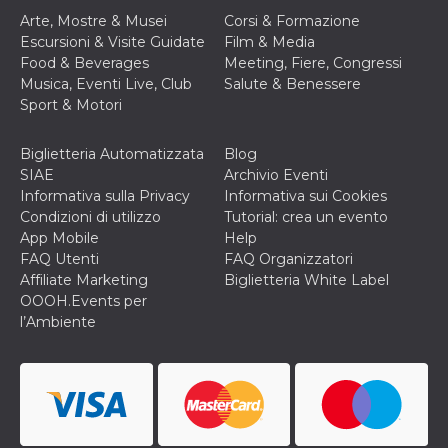
correttamente.
Arte, Mostre & Musei
Corsi & Formazione
Storage declaration
Escursioni & Visite Guidate
Film & Media
Food & Beverages
Meeting, Fiere, Congressi
Storage
Nome
Descrizione
Musica, Eventi Live, Club
Salute & Benessere
type
Sport & Motori
fbssls_314278995690155
Session
storage
Biglietteria Automatizzata
Blog
wpEmojiSettingsSupports
Session
storage
SIAE
Archivio Eventi
Informativa sulla Privacy
Informativa sui Cookies
cn_uc__
Local
storage
Condizioni di utilizzo
Tutorial: crea un evento
App Mobile
Help
FAQ Utenti
FAQ Organizzatori
Affiliate Marketing
Biglietteria White Label
OOOH.Events per
l’Ambiente
Provider /
Nome
Scadenza
Descrizione
Dominio
c_user
4
Cookie di a
Meta
settimane
utente. Può
Platform Inc.
2 giorni
essere di se
.facebook.com