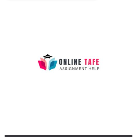
Necessari
Marketing
I cookie strettamente necessari o tecnici sono
indispensabili al funzionamento del sito. I
servizi qui presenti non potranno funzionare
senza.
Provider /
Nome
Scadenza
Descrizione
Dominio
cf_clearance
1 anno
Clearance
Cloudflare,
Cookie from
Inc.
CloudFlare
.oooh.events
stores the proof
of challenge
passed. It is
used to no
longer issue a
captcha or
jschallenge
challenge if
present. It is
required to
reach origin
server.
wordpress_test_cookie
Sessione
Cookie di
Automattic
Wordpress,
Inc.
verifica che il