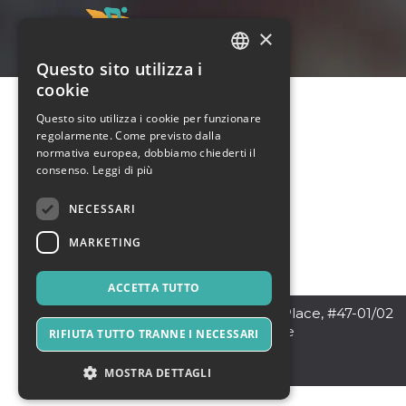
×
Questo sito utilizza i
ITALIAN
cookie
ENGLISH
Questo sito utilizza i cookie per funzionare
regolarmente. Come previsto dalla
SPANISH
normativa europea, dobbiamo chiederti il
consenso.
Leggi di più
NECESSARI
MARKETING
ACCETTA TUTTO
Singapore
,
80 Raffles Place, #47-01/02
UOB Plaza 1, Singapore
RIFIUTA TUTTO TRANNE I NECESSARI
048624
Singapore
MOSTRA DETTAGLI