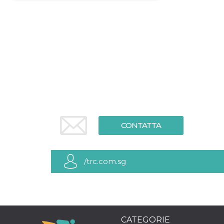
Necessari
Marketing
I cookie strettamente necessari o tecnici sono
indispensabili al funzionamento del sito. I
servizi qui presenti non potranno funzionare
senza.
Provider /
Nome
Scadenza
Descrizione
Dominio
cf_clearance
1 anno
Clearance
Cloudflare,
Cookie from
Inc.
CloudFlare
.oooh.events
stores the proof
CONTATTA
of challenge
passed. It is
used to no
longer issue a
captcha or
/trc.com.sg
jschallenge
challenge if
present. It is
required to
reach origin
server.
wordpress_test_cookie
Sessione
Cookie di
Automattic
Wordpress,
Inc.
CATEGORIE
verifica che il