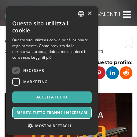
×
TARGET DI SILVANO DALLA VALENTINA
Questo sito utilizza i
ITALIAN
cookie
ENGLISH
ANTEPRIMA OPERA
Questo sito utilizza i cookie per funzionare
regolarmente. Come previsto dalla
SPANISH
Consulenza e Servizi per il Turismo e gli Eventi
normativa europea, dobbiamo chiederti il
consenso.
Leggi di più
Condividi questo profilo:
NECESSARI
MARKETING
ACCETTA TUTTO
RIFIUTA TUTTO TRANNE I NECESSARI
MOSTRA DETTAGLI