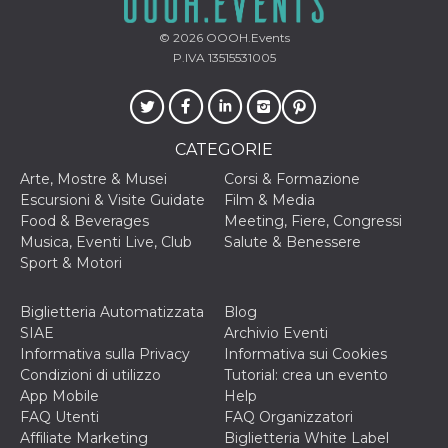
mese
viene
m.stripe.com
generalmente
utilizzato per le
© 2026
OOOH.Events
prestazioni e
l'ottimizzazione
P.IVA 13515531005
dei servizi di
elaborazione
dei pagamenti,
facilitando la
memorizzazione
dei contenuti
CATEGORIE
sul browser per
rendere le
Arte, Mostre & Musei
Corsi & Formazione
pagine più
veloci.
Escursioni & Visite Guidate
Film & Media
Food & Beverages
Meeting, Fiere, Congressi
CookieScriptConsent
4
Questo cookie
CookieScript
settimane
viene utilizzato
Musica, Eventi Live, Club
Salute & Benessere
oooh.events
2 giorni
dal servizio
Sport & Motori
Cookie-
Script.com per
ricordare le
preferenze di
Biglietteria Automatizzata
Blog
consenso sui
SIAE
Archivio Eventi
cookie dei
visitatori. È
Informativa sulla Privacy
Informativa sui Cookies
necessario che il
Condizioni di utilizzo
Tutorial: crea un evento
banner dei
cookie di
App Mobile
Help
Cookie-
FAQ Utenti
FAQ Organizzatori
Script.com
funzioni
Affiliate Marketing
Biglietteria White Label