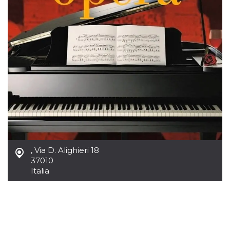
Necessari
Marketing
I cookie strettamente necessari o tecnici sono
indispensabili al funzionamento del sito. I
servizi qui presenti non potranno funzionare
senza.
Provider /
Nome
Scadenza
Descrizione
Dominio
cf_clearance
1 anno
Clearance
Cloudflare,
Cookie from
Inc.
CloudFlare
.oooh.events
stores the proof
of challenge
passed. It is
used to no
,
Via D. Alighieri 18
longer issue a
captcha or
37010
jschallenge
Italia
challenge if
present. It is
required to
reach origin
server.
wordpress_test_cookie
Sessione
Cookie di
Automattic
Wordpress,
Inc.
verifica che il