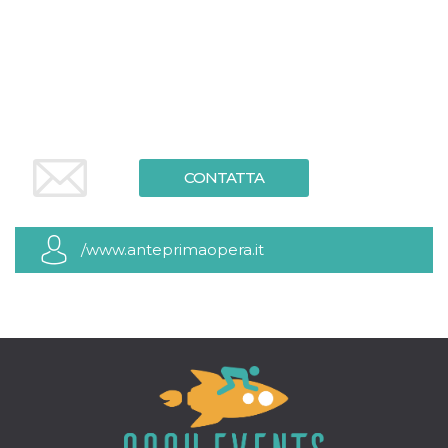
.oooh.events
browser accetti i
cookie.
PHPSESSID
Sessione
Cookie
PHP.net
generato da
oooh.events
applicazioni
basate sul
linguaggio PHP.
Si tratta di un
identificatore
generico
utilizzato per
CONTATTA
mantenere le
variabili di
sessione utente.
Normalmente è
un numero
/www.anteprimaopera.it
generato in
modo casuale, il
modo in cui
viene utilizzato
può essere
specifico per il
sito, ma un
buon esempio è
mantenere uno
stato di accesso
per un utente
tra le pagine.
m
1 anno 1
Questo cookie
Stripe