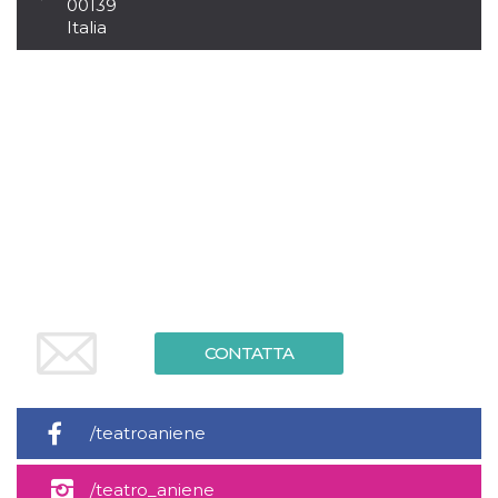
.oooh.events
00139
browser accetti i
Italia
cookie.
PHPSESSID
Sessione
Cookie
PHP.net
generato da
oooh.events
applicazioni
basate sul
linguaggio PHP.
Si tratta di un
identificatore
generico
utilizzato per
mantenere le
variabili di
sessione utente.
Normalmente è
un numero
generato in
modo casuale, il
modo in cui
viene utilizzato
può essere
CONTATTA
specifico per il
sito, ma un
buon esempio è
mantenere uno
stato di accesso
/teatroaniene
per un utente
tra le pagine.
m
1 anno 1
Questo cookie
Stripe
/teatro_aniene