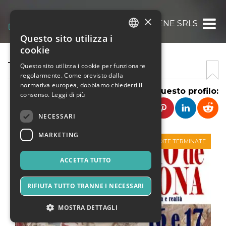
×
TEATRO ANIENE SRLS
Questo sito utilizza i
ITALIAN
cookie
ENGLISH
TEATRO ANIENE
Questo sito utilizza i cookie per funzionare
regolarmente. Come previsto dalla
SPANISH
normativa europea, dobbiamo chiederti il
Condividi questo profilo:
consenso.
Leggi di più
NECESSARI
MARKETING
VENDITE TERMINATE
ACCETTA TUTTO
RIFIUTA TUTTO TRANNE I NECESSARI
MOSTRA DETTAGLI