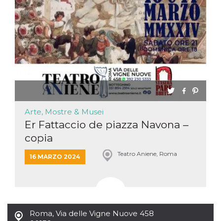
Necessari
Marketing
I cookie strettamente necessari o tecnici sono
indispensabili al funzionamento del sito. I
servizi qui presenti non potranno funzionare
senza.
Provider /
Nome
Scadenza
Descrizione
Dominio
cf_clearance
1 anno
Clearance
Cloudflare,
Cookie from
Inc.
CloudFlare
Arte, Mostre & Musei
.oooh.events
stores the proof
Er Fattaccio de piazza Navona –
of challenge
passed. It is
copia
used to no
longer issue a
captcha or
Teatro Aniene, Roma
16 MARZO 2024
jschallenge
challenge if
present. It is
required to
reach origin
server.
wordpress_test_cookie
Sessione
Cookie di
Automattic
Roma
,
Via delle Vigne Nuove 458
Wordpress,
Inc.
verifica che il