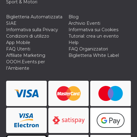
correttamente.
Sport & Motori
Storage declaration
Biglietteria Automatizzata
Blog
Storage
SIAE
Archivio Eventi
Nome
Descrizione
type
Informativa sulla Privacy
Informativa sui Cookies
fbssls_314278995690155
Session
Condizioni di utilizzo
Tutorial: crea un evento
storage
App Mobile
Help
wpEmojiSettingsSupports
Session
FAQ Utenti
FAQ Organizzatori
storage
Affiliate Marketing
Biglietteria White Label
OOOH.Events per
cn_uc__
Local
storage
l’Ambiente
Provider /
Nome
Scadenza
Descrizione
Dominio
c_user
4
Cookie di a
Meta
settimane
utente. Può
Platform Inc.
2 giorni
essere di se
.facebook.com