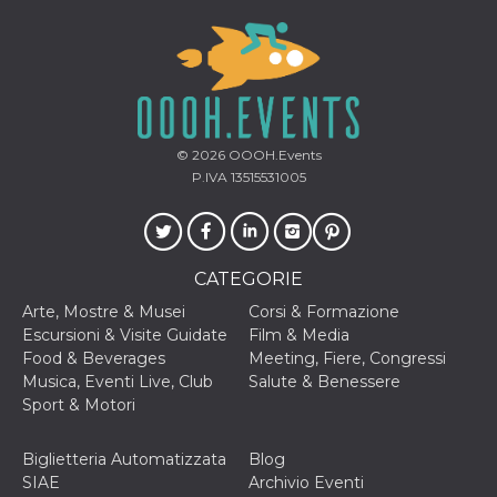
mese
viene
m.stripe.com
generalmente
utilizzato per le
prestazioni e
l'ottimizzazione
dei servizi di
elaborazione
dei pagamenti,
facilitando la
memorizzazione
© 2026
OOOH.Events
dei contenuti
sul browser per
P.IVA 13515531005
rendere le
pagine più
veloci.
CookieScriptConsent
4
Questo cookie
CookieScript
settimane
viene utilizzato
oooh.events
CATEGORIE
2 giorni
dal servizio
Cookie-
Arte, Mostre & Musei
Corsi & Formazione
Script.com per
ricordare le
Escursioni & Visite Guidate
Film & Media
preferenze di
Food & Beverages
Meeting, Fiere, Congressi
consenso sui
cookie dei
Musica, Eventi Live, Club
Salute & Benessere
visitatori. È
Sport & Motori
necessario che il
banner dei
cookie di
Cookie-
Biglietteria Automatizzata
Blog
Script.com
SIAE
Archivio Eventi
funzioni