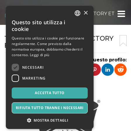
×
TEATRO DANTÈS – ART FACTORY ETS
Questo sito utilizza i
ITALIAN
cookie
ENGLISH
TEATRO DANTÈS – ART FACTORY
Questo sito utilizza i cookie per funzionare
regolarmente. Come previsto dalla
ETS
SPANISH
normativa europea, dobbiamo chiederti il
consenso.
Leggi di più
Condividi questo profilo:
NECESSARI
MARKETING
ACCETTA TUTTO
RIFIUTA TUTTO TRANNE I NECESSARI
MOSTRA DETTAGLI