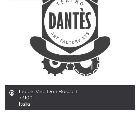
Necessari
Marketing
I cookie strettamente necessari o tecnici sono
indispensabili al funzionamento del sito. I
servizi qui presenti non potranno funzionare
senza.
Provider /
Nome
Scadenza
Descrizione
Dominio
cf_clearance
1 anno
Clearance
Cloudflare,
Cookie from
Inc.
CloudFlare
.oooh.events
stores the proof
of challenge
passed. It is
used to no
Lecce
,
Viao Don Bosco, 1
longer issue a
captcha or
73100
jschallenge
Italia
challenge if
present. It is
required to
reach origin
server.
wordpress_test_cookie
Sessione
Cookie di
Automattic
Wordpress,
Inc.
verifica che il