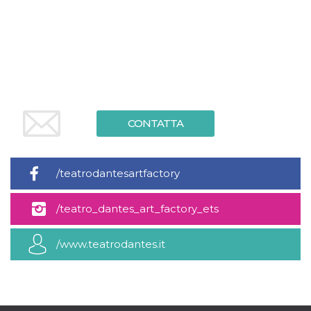
.oooh.events
browser accetti i
cookie.
PHPSESSID
Sessione
Cookie
PHP.net
generato da
oooh.events
applicazioni
basate sul
linguaggio PHP.
Si tratta di un
identificatore
generico
utilizzato per
CONTATTA
mantenere le
variabili di
sessione utente.
Normalmente è
un numero
/teatrodantesartfactory
generato in
modo casuale, il
modo in cui
viene utilizzato
/teatro_dantes_art_factory_ets
può essere
specifico per il
sito, ma un
/www.teatrodantes.it
buon esempio è
mantenere uno
stato di accesso
per un utente
tra le pagine.
m
1 anno 1
Questo cookie
Stripe