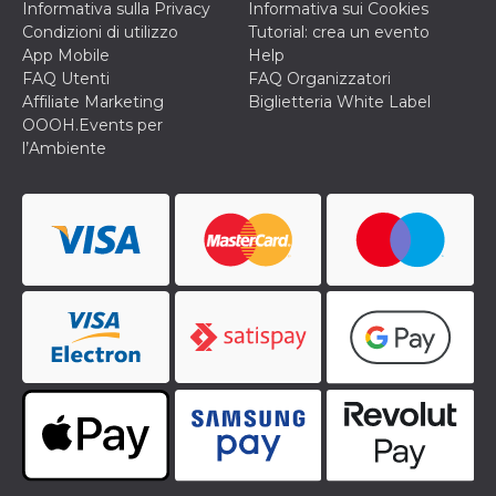
correttamente.
Informativa sulla Privacy
Informativa sui Cookies
Condizioni di utilizzo
Tutorial: crea un evento
Storage declaration
App Mobile
Help
FAQ Utenti
FAQ Organizzatori
Storage
Nome
Descrizione
type
Affiliate Marketing
Biglietteria White Label
OOOH.Events per
fbssls_314278995690155
Session
storage
l’Ambiente
wpEmojiSettingsSupports
Session
storage
cn_uc__
Local
storage
Provider /
Nome
Scadenza
Descrizione
Dominio
c_user
4
Cookie di a
Meta
settimane
utente. Può
Platform Inc.
2 giorni
essere di se
.facebook.com