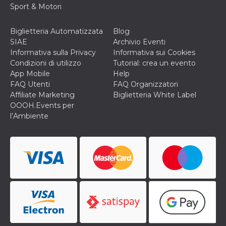
mese
viene
m.stripe.com
Sport & Motori
generalmente
utilizzato per le
prestazioni e
l'ottimizzazione
Biglietteria Automatizzata
Blog
dei servizi di
SIAE
Archivio Eventi
elaborazione
dei pagamenti,
Informativa sulla Privacy
Informativa sui Cookies
facilitando la
Condizioni di utilizzo
Tutorial: crea un evento
memorizzazione
dei contenuti
App Mobile
Help
sul browser per
FAQ Utenti
FAQ Organizzatori
rendere le
pagine più
Affiliate Marketing
Biglietteria White Label
veloci.
OOOH.Events per
CookieScriptConsent
4
Questo cookie
CookieScript
l’Ambiente
settimane
viene utilizzato
oooh.events
2 giorni
dal servizio
Cookie-
Script.com per
ricordare le
preferenze di
consenso sui
cookie dei
visitatori. È
necessario che il
banner dei
cookie di
Cookie-
Script.com
funzioni