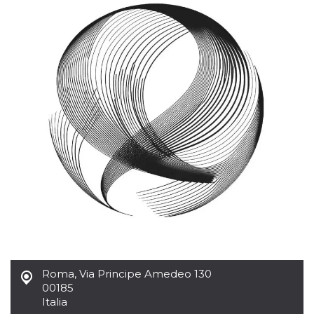
Roma
,
Via Principe Amedeo 130
00185
Italia