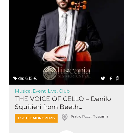
da: 6,15 €
Musica, Eventi Live, Club
THE VOICE OF CELLO – Danilo
Squitieri from Beeth...
Teatro Pocci, Tuscania
1 SETTEMBRE 2026