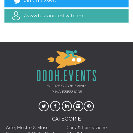
/arts_the23637
/www.tuscaniafestival.com
© 2026
OOOH.Events
P.IVA 13515531005
CATEGORIE
Arte, Mostre & Musei
Corsi & Formazione