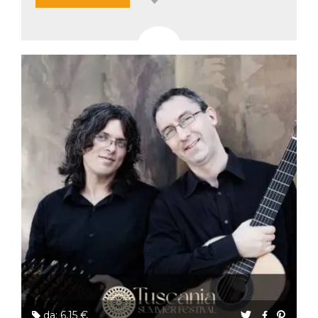
da: 6,15 €