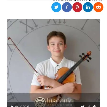
Necessari
Marketing
I cookie strettamente necessari o tecnici sono
indispensabili al funzionamento del sito. I
servizi qui presenti non potranno funzionare
senza.
Provider /
Nome
Scadenza
Descrizione
Dominio
cf_clearance
1 anno
Clearance
Cloudflare,
Cookie from
Inc.
CloudFlare
.oooh.events
stores the proof
of challenge
passed. It is
used to no
longer issue a
captcha or
jschallenge
challenge if
present. It is
required to
reach origin
server.
wordpress_test_cookie
Sessione
Cookie di
Automattic
Wordpress,
Inc.
verifica che il