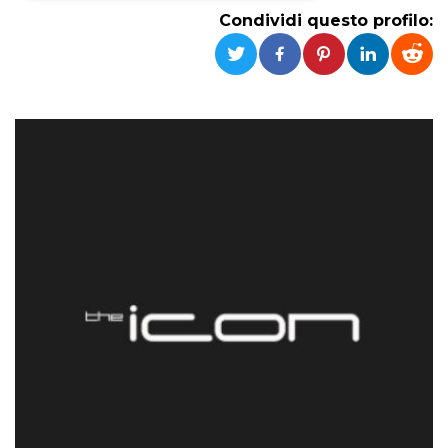
Condividi questo profilo:
Necessari
Marketing
I cookie strettamente necessari o tecnici sono
indispensabili al funzionamento del sito. I
servizi qui presenti non potranno funzionare
senza.
Provider /
Nome
Scadenza
Descrizione
Dominio
cf_clearance
1 anno
Clearance
Cloudflare,
Cookie from
Inc.
CloudFlare
.oooh.events
stores the proof
of challenge
passed. It is
used to no
longer issue a
captcha or
jschallenge
challenge if
present. It is
required to
reach origin
server.
wordpress_test_cookie
Sessione
Cookie di
Automattic
Wordpress,
Inc.
verifica che il