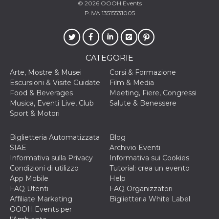
correttamente.
© 2026
OOOH.Events
P.IVA 13515531005
Storage declaration
Storage
Nome
Descrizione
type
fbssls_314278995690155
Session
CATEGORIE
storage
Arte, Mostre & Musei
Corsi & Formazione
wpEmojiSettingsSupports
Session
Escursioni & Visite Guidate
Film & Media
storage
Food & Beverages
Meeting, Fiere, Congressi
cn_uc__
Local
Musica, Eventi Live, Club
Salute & Benessere
storage
Sport & Motori
Biglietteria Automatizzata
Blog
SIAE
Archivio Eventi
Informativa sulla Privacy
Informativa sui Cookies
Condizioni di utilizzo
Tutorial: crea un evento
App Mobile
Help
Provider /
Nome
Scadenza
Descrizione
FAQ Utenti
FAQ Organizzatori
Dominio
Affiliate Marketing
Biglietteria White Label
c_user
4
Cookie di a
Meta
OOOH.Events per
settimane
utente. Può
Platform Inc.
2 giorni
essere di se
.facebook.com