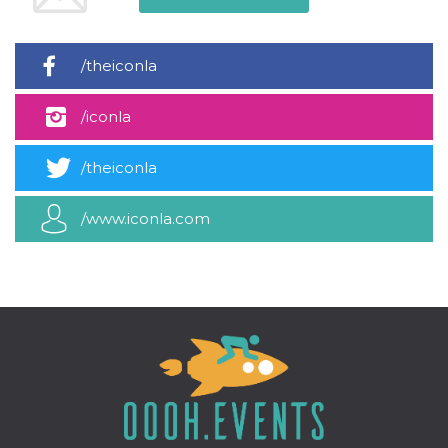
mese
viene
m.stripe.com
generalmente
utilizzato per le
prestazioni e
l'ottimizzazione
/theiconla
dei servizi di
elaborazione
dei pagamenti,
facilitando la
/iconla
memorizzazione
dei contenuti
sul browser per
/theiconla
rendere le
pagine più
veloci.
/www.iconla.com
CookieScriptConsent
4
Questo cookie
CookieScript
settimane
viene utilizzato
oooh.events
2 giorni
dal servizio
Cookie-
Script.com per
ricordare le
preferenze di
consenso sui
cookie dei
visitatori. È
necessario che il
banner dei
cookie di
Cookie-
Script.com
funzioni