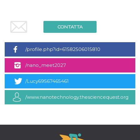
.oooh.events
browser accetti i
cookie.
PHPSESSID
Sessione
Cookie
PHP.net
generato da
oooh.events
CONTATTA
applicazioni
basate sul
linguaggio PHP.
Si tratta di un
identificatore
generico
/profile.php?id=61582506015810
utilizzato per
mantenere le
variabili di
/nano_meet2027
sessione utente.
Normalmente è
un numero
generato in
/Lucy69567465461
modo casuale, il
modo in cui
viene utilizzato
può essere
/www.nanotechnology.thesciencequest.org
specifico per il
sito, ma un
buon esempio è
mantenere uno
stato di accesso
per un utente
tra le pagine.
m
1 anno 1
Questo cookie
Stripe