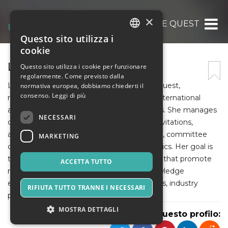
×
THE SCIENCE QUEST
Questo sito utilizza i
ITALIAN
cookie
ENGLISH
LUCT
Questo sito utilizza i cookie per funzionare
regolarmente. Come previsto dalla
SPANISH
Lucy is an Event Manager at The Science Quest,
normativa europea, dobbiamo chiederti il
consenso.
Leggi di più
responsible for planning and coordinating international
academic conferences and scientific events. She manages
NECESSARI
conference operations, including speaker invitations,
abstract submissions, delegate registrations, committee
MARKETING
coordination, sponsorships, and event logistics. Her goal is
to facilitate high-quality scientific meetings that promote
ACCETTA TUTTO
research collaboration, innovation, and knowledge
exchange among researchers, academicians, industry
RIFIUTA TUTTO TRANNE I NECESSARI
professionals, and students worldwide.
MOSTRA DETTAGLI
Condividi questo profilo: