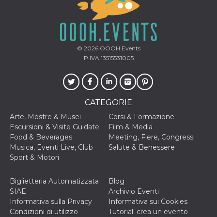
mese
viene
m.stripe.com
generalmente
utilizzato per le
prestazioni e
l'ottimizzazione
dei servizi di
elaborazione
© 2026
OOOH.Events
dei pagamenti,
facilitando la
P.IVA 13515531005
memorizzazione
dei contenuti
sul browser per
rendere le
pagine più
veloci.
CATEGORIE
CookieScriptConsent
4
Questo cookie
CookieScript
Arte, Mostre & Musei
Corsi & Formazione
settimane
viene utilizzato
oooh.events
2 giorni
dal servizio
Escursioni & Visite Guidate
Film & Media
Cookie-
Food & Beverages
Meeting, Fiere, Congressi
Script.com per
ricordare le
Musica, Eventi Live, Club
Salute & Benessere
preferenze di
Sport & Motori
consenso sui
cookie dei
visitatori. È
necessario che il
Biglietteria Automatizzata
Blog
banner dei
SIAE
Archivio Eventi
cookie di
Cookie-
Informativa sulla Privacy
Informativa sui Cookies
Script.com
Condizioni di utilizzo
Tutorial: crea un evento
funzioni