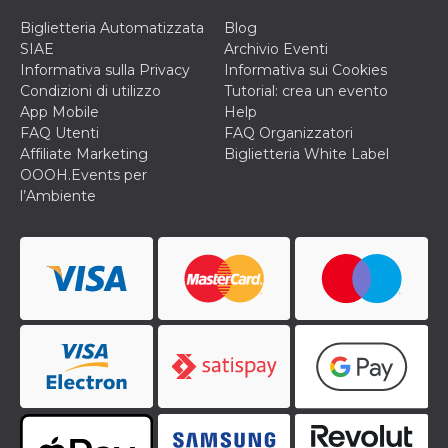
correttamente.
Biglietteria Automatizzata
Blog
Storage declaration
SIAE
Archivio Eventi
Informativa sulla Privacy
Informativa sui Cookies
Storage
Nome
Descrizione
type
Condizioni di utilizzo
Tutorial: crea un evento
App Mobile
Help
fbssls_314278995690155
Session
storage
FAQ Utenti
FAQ Organizzatori
Affiliate Marketing
Biglietteria White Label
wpEmojiSettingsSupports
Session
storage
OOOH.Events per
l’Ambiente
cn_uc__
Local
storage
Provider /
Nome
Scadenza
Descrizione
Dominio
c_user
4
Cookie di a
Meta
settimane
utente. Può
Platform Inc.
2 giorni
essere di se
.facebook.com