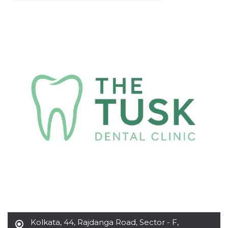
Necessari
Marketing
I cookie strettamente necessari o tecnici sono
indispensabili al funzionamento del sito. I
servizi qui presenti non potranno funzionare
senza.
Provider /
Nome
Scadenza
Descrizione
Dominio
cf_clearance
1 anno
Clearance
Cloudflare,
Cookie from
Inc.
CloudFlare
.oooh.events
stores the proof
of challenge
passed. It is
used to no
longer issue a
captcha or
jschallenge
challenge if
present. It is
required to
reach origin
server.
wordpress_test_cookie
Sessione
Cookie di
Automattic
Wordpress,
Kolkata
,
44, Rajdanga Road, Sector - F,
Inc.
verifica che il