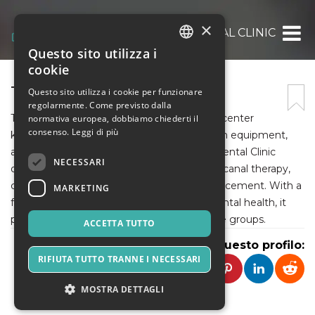
×
THE TUSK DENTAL CLINIC
Questo sito utilizza i
ITALIAN
cookie
ENGLISH
THE TUSK DENTAL CLINIC
Questo sito utilizza i cookie per funzionare
regolarmente. Come previsto dalla
SPANISH
The Tusk Dental Clinic is a leading oral care center
normativa europea, dobbiamo chiederti il
consenso.
Leggi di più
known for its advanced treatments, modern equipment,
and expert dental professionals. The Tusk Dental Clinic
NECESSARI
offers services such as teeth cleaning, root canal therapy,
cosmetic dentistry, braces, and smile enhancement. With a
MARKETING
focus on patient comfort and long-term dental health, it
provides reliable, high-quality care for all age groups.
ACCETTA TUTTO
Condividi questo profilo:
RIFIUTA TUTTO TRANNE I NECESSARI
MOSTRA DETTAGLI