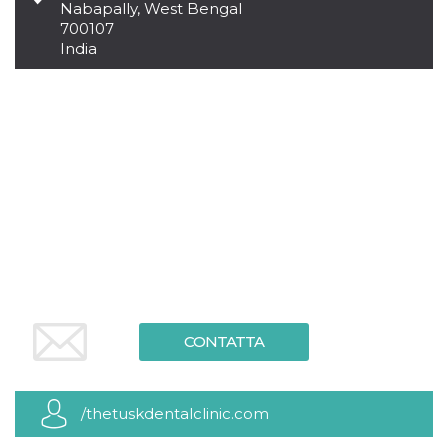
.oooh.events
Nabapally, West Bengal
browser accetti i
700107
cookie.
India
PHPSESSID
Sessione
Cookie
PHP.net
generato da
oooh.events
applicazioni
basate sul
linguaggio PHP.
Si tratta di un
identificatore
generico
utilizzato per
mantenere le
variabili di
sessione utente.
Normalmente è
un numero
generato in
modo casuale, il
modo in cui
viene utilizzato
può essere
specifico per il
sito, ma un
CONTATTA
buon esempio è
mantenere uno
stato di accesso
per un utente
tra le pagine.
/thetuskdentalclinic.com
m
1 anno 1
Questo cookie
Stripe