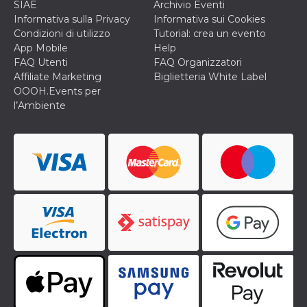
mese
viene
m.stripe.com
SIAE
Archivio Eventi
generalmente
Informativa sulla Privacy
Informativa sui Cookies
utilizzato per le
prestazioni e
Condizioni di utilizzo
Tutorial: crea un evento
l'ottimizzazione
App Mobile
Help
dei servizi di
elaborazione
FAQ Utenti
FAQ Organizzatori
dei pagamenti,
Affiliate Marketing
Biglietteria White Label
facilitando la
memorizzazione
OOOH.Events per
dei contenuti
l’Ambiente
sul browser per
rendere le
pagine più
veloci.
CookieScriptConsent
4
Questo cookie
CookieScript
settimane
viene utilizzato
oooh.events
2 giorni
dal servizio
Cookie-
Script.com per
ricordare le
preferenze di
consenso sui
cookie dei
visitatori. È
necessario che il
banner dei
cookie di
Cookie-
Script.com
funzioni