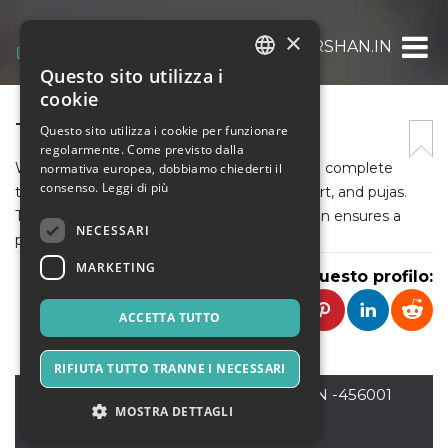
×
TIRTHDARSHAN.IN
Questo sito utilizza i
ITALIAN
cookie
ENGLISH
TIRTHDARSHAN
Questo sito utilizza i cookie per funzionare
regolarmente. Come previsto dalla
SPANISH
We specialize in Ujjain Mahakal Darshan and complete
normativa europea, dobbiamo chiederti il
consenso.
Leggi di più
tour arrangements including hotels, transport, and pujas.
Trusted by pilgrims across India, TirthDarshan ensures a
NECESSARI
peaceful spiritual journey.
MARKETING
Condividi questo profilo:
ACCETTA TUTTO
RIFIUTA TUTTO TRANNE I NECESSARI
ujjain
,
L1-114,Mahashakti Nagar , PIN -456001
MOSTRA DETTAGLI
Ujjain, M.P
456001