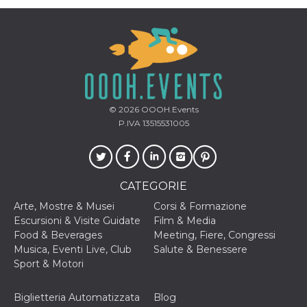
.oooh.events
browser accetti i
cookie.
PHPSESSID
Sessione
Cookie
PHP.net
generato da
oooh.events
applicazioni
basate sul
linguaggio PHP.
Si tratta di un
identificatore
generico
© 2026
OOOH.Events
utilizzato per
P.IVA 13515531005
mantenere le
variabili di
sessione utente.
Normalmente è
un numero
generato in
modo casuale, il
CATEGORIE
modo in cui
viene utilizzato
Arte, Mostre & Musei
Corsi & Formazione
può essere
Escursioni & Visite Guidate
Film & Media
specifico per il
sito, ma un
Food & Beverages
Meeting, Fiere, Congressi
buon esempio è
Musica, Eventi Live, Club
Salute & Benessere
mantenere uno
stato di accesso
Sport & Motori
per un utente
tra le pagine.
Biglietteria Automatizzata
Blog
m
1 anno 1
Questo cookie
Stripe