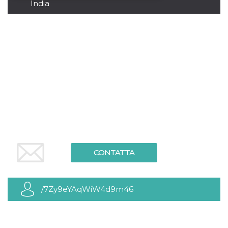
India
Necessari
Marketing
I cookie strettamente necessari o tecnici sono
indispensabili al funzionamento del sito. I
servizi qui presenti non potranno funzionare
senza.
Provider /
Nome
Scadenza
Descrizione
Dominio
cf_clearance
1 anno
Clearance
Cloudflare,
Cookie from
Inc.
CloudFlare
.oooh.events
stores the proof
of challenge
passed. It is
used to no
longer issue a
CONTATTA
captcha or
jschallenge
challenge if
present. It is
required to
/7Zy9eYAqWiW4d9m46
reach origin
server.
wordpress_test_cookie
Sessione
Cookie di
Automattic
Wordpress,
Inc.
verifica che il