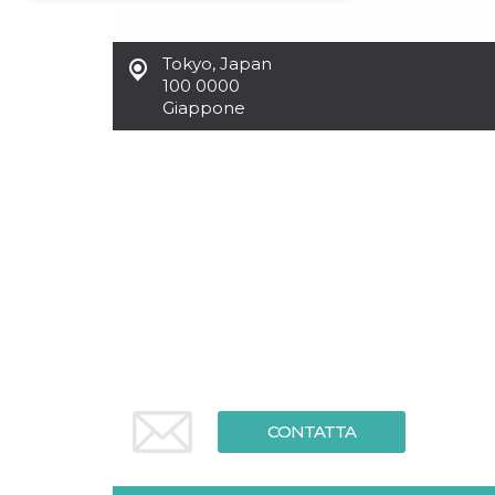
Necessari
Marketing
Tokyo
,
Japan
I cookie strettamente necessari o tecnici sono
100 0000
indispensabili al funzionamento del sito. I
Giappone
servizi qui presenti non potranno funzionare
senza.
Provider /
Nome
Scadenza
Descrizione
Dominio
cf_clearance
1 anno
Clearance
Cloudflare,
Cookie from
Inc.
CloudFlare
.oooh.events
stores the proof
of challenge
passed. It is
used to no
longer issue a
captcha or
jschallenge
challenge if
present. It is
required to
reach origin
CONTATTA
server.
wordpress_test_cookie
Sessione
Cookie di
Automattic
Wordpress,
Inc.
verifica che il