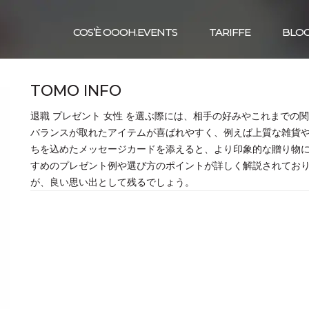
COS’È OOOH.EVENTS
TARIFFE
BLO
TOMO INFO
退職 プレゼント 女性 を選ぶ際には、相手の好みやこれまでの
バランスが取れたアイテムが喜ばれやすく、例えば上質な雑貨
ちを込めたメッセージカードを添えると、より印象的な贈り物にな
すめのプレゼント例や選び方のポイントが詳しく解説されてお
が、良い思い出として残るでしょう。