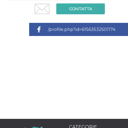
CONTATTA
Necessari
Marketing
I cookie strettamente necessari o tecnici sono
indispensabili al funzionamento del sito. I
/profile.php?id=61563532501174
servizi qui presenti non potranno funzionare
senza.
Provider /
Nome
Scadenza
Descrizione
Dominio
cf_clearance
1 anno
Clearance
Cloudflare,
Cookie from
Inc.
CloudFlare
.oooh.events
stores the proof
of challenge
passed. It is
used to no
longer issue a
captcha or
jschallenge
challenge if
present. It is
required to
reach origin
server.
wordpress_test_cookie
Sessione
Cookie di
Automattic
Wordpress,
Inc.
CATEGORIE
verifica che il