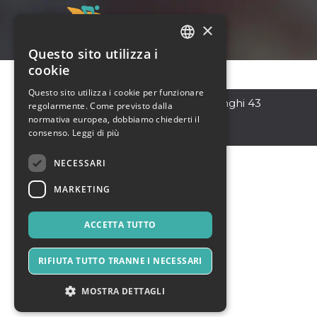
×
Questo sito utilizza i
ITALIAN
cookie
ENGLISH
Questo sito utilizza i cookie per funzionare
Roma
,
Via Antonio Donghi 43
regolarmente. Come previsto dalla
SPANISH
00125
normativa europea, dobbiamo chiederti il
Italia
consenso.
Leggi di più
NECESSARI
MARKETING
ACCETTA TUTTO
RIFIUTA TUTTO TRANNE I NECESSARI
MOSTRA DETTAGLI