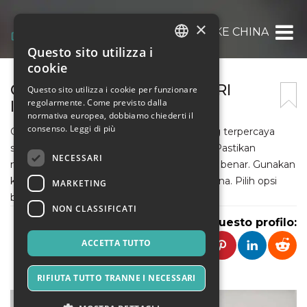
×
TRANSFER UANG KE CHINA
Questo sito utilizza i
ITALIAN
cookie
ENGLISH
CARA TRANSFER UANG DARI
Questo sito utilizza i cookie per funzionare
regolarmente. Come previsto dalla
INDONESIA KE CHINA
SPANISH
normativa europea, dobbiamo chiederti il
consenso.
Leggi di più
Gunakan layanan transfer internasional yang terpercaya
seperti bank atau platform finansial online. Pastikan
NECESSARI
memiliki informasi rekening penerima yang benar. Gunakan
kode SWIFT/BIC untuk transfer ke bank China. Pilih opsi
MARKETING
biaya dan kurs yang kompetitif.
NON CLASSIFICATI
Condividi questo profilo:
ACCETTA TUTTO
RIFIUTA TUTTO TRANNE I NECESSARI