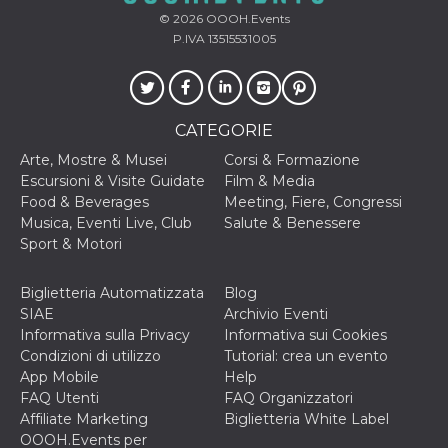
per un utente
© 2026
OOOH.Events
tra le pagine.
P.IVA 13515531005
CookieScriptConsent
4
Questo cookie
CookieScript
settimane
viene utilizzato
oooh.events
2 giorni
dal servizio
Cookie-
Script.com per
ricordare le
CATEGORIE
preferenze di
consenso sui
Arte, Mostre & Musei
Corsi & Formazione
cookie dei
Escursioni & Visite Guidate
Film & Media
visitatori. È
necessario che il
Food & Beverages
Meeting, Fiere, Congressi
banner dei
Musica, Eventi Live, Club
Salute & Benessere
cookie di
Cookie-
Sport & Motori
Script.com
funzioni
correttamente.
Biglietteria Automatizzata
Blog
m
1 anno 1
Questo cookie
Stripe
SIAE
Archivio Eventi
mese
viene
m.stripe.com
Informativa sulla Privacy
Informativa sui Cookies
generalmente
utilizzato per le
Condizioni di utilizzo
Tutorial: crea un evento
prestazioni e
App Mobile
Help
l'ottimizzazione
dei servizi di
FAQ Utenti
FAQ Organizzatori
elaborazione
Affiliate Marketing
Biglietteria White Label
dei pagamenti,
facilitando la
OOOH.Events per