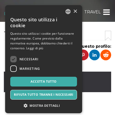
×
TRAVEL
Questo sito utilizza i
ITALIAN
cookie
ENGLISH
THOMAS RAE
Questo sito utilizza i cookie per funzionare
regolarmente. Come previsto dalla
SPANISH
normativa europea, dobbiamo chiederti il
Condividi questo profilo:
consenso.
Leggi di più
NECESSARI
MARKETING
New York
,
NYC
10001
ACCETTA TUTTO
Stati Uniti
RIFIUTA TUTTO TRANNE I NECESSARI
MOSTRA DETTAGLI