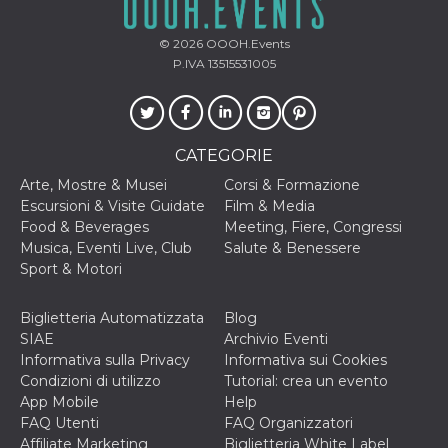
.oooh.events
browser accetti i
cookie.
© 2026
OOOH.Events
PHPSESSID
Sessione
Cookie
PHP.net
P.IVA 13515531005
generato da
oooh.events
applicazioni
basate sul
linguaggio PHP.
Si tratta di un
identificatore
CATEGORIE
generico
utilizzato per
mantenere le
Arte, Mostre & Musei
Corsi & Formazione
variabili di
Escursioni & Visite Guidate
Film & Media
sessione utente.
Normalmente è
Food & Beverages
Meeting, Fiere, Congressi
un numero
Musica, Eventi Live, Club
Salute & Benessere
generato in
modo casuale, il
Sport & Motori
modo in cui
viene utilizzato
può essere
Biglietteria Automatizzata
Blog
specifico per il
sito, ma un
SIAE
Archivio Eventi
buon esempio è
Informativa sulla Privacy
Informativa sui Cookies
mantenere uno
stato di accesso
Condizioni di utilizzo
Tutorial: crea un evento
per un utente
App Mobile
Help
tra le pagine.
FAQ Utenti
FAQ Organizzatori
m
1 anno 1
Questo cookie
Stripe
Affiliate Marketing
Biglietteria White Label