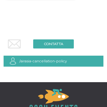
Necessari
Marketing
I cookie strettamente necessari o tecnici sono
indispensabili al funzionamento del sito. I
servizi qui presenti non potranno funzionare
senza.
Provider /
Nome
Scadenza
Descrizione
Dominio
CONTATTA
cf_clearance
1 anno
Clearance
Cloudflare,
Cookie from
Inc.
CloudFlare
.oooh.events
stores the proof
of challenge
/airasia-cancellation-policy
passed. It is
used to no
longer issue a
captcha or
jschallenge
challenge if
present. It is
required to
reach origin
server.
wordpress_test_cookie
Sessione
Cookie di
Automattic
Wordpress,
Inc.
verifica che il