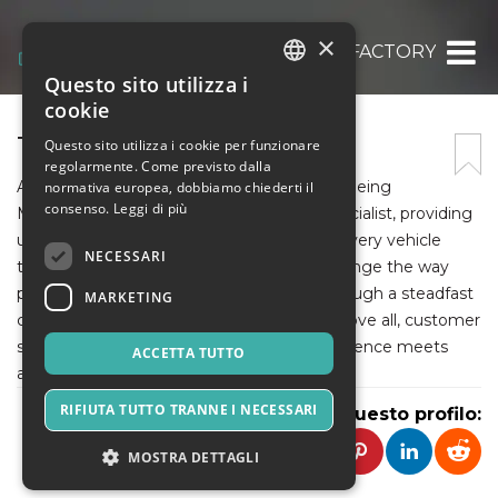
×
TTF- THE TYRE FACTORY
Questo sito utilizza i
ITALIAN
cookie
ENGLISH
TTF- THE TYRE FACTORY
Questo sito utilizza i cookie per funzionare
regolarmente. Come previsto dalla
SPANISH
At The Tyre Factory (TTF), we take pride in being
normativa europea, dobbiamo chiederti il
consenso.
Leggi di più
Melbourne's premier independent tyre specialist, providing
unbeatable prices on wheel packages for every vehicle
NECESSARI
type, including 4WDs. Our mission is to change the way
people perceive tyres. We achieve this through a steadfast
MARKETING
commitment to quality, innovation, and above all, customer
satisfaction. The Tyre Factory - where excellence meets
ACCETTA TUTTO
affordability.
RIFIUTA TUTTO TRANNE I NECESSARI
Condividi questo profilo:
MOSTRA DETTAGLI