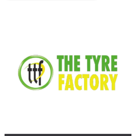
Necessari
Marketing
I cookie strettamente necessari o tecnici sono
indispensabili al funzionamento del sito. I
servizi qui presenti non potranno funzionare
senza.
Provider /
Nome
Scadenza
Descrizione
Dominio
cf_clearance
1 anno
Clearance
Cloudflare,
Cookie from
Inc.
CloudFlare
.oooh.events
stores the proof
of challenge
passed. It is
used to no
longer issue a
captcha or
jschallenge
challenge if
present. It is
required to
reach origin
server.
wordpress_test_cookie
Sessione
Cookie di
Automattic
Wordpress,
Inc.
verifica che il