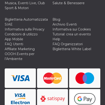
correttamente.
Musica, Eventi Live, Club
Salute & Benessere
Sport & Motori
Storage declaration
Storage
Nome
Descrizione
Biglietteria Automatizzata
Blog
type
SIAE
Archivio Eventi
fbssls_314278995690155
Session
Informativa sulla Privacy
Informativa sui Cookies
storage
Condizioni di utilizzo
Tutorial: crea un evento
wpEmojiSettingsSupports
Session
App Mobile
Help
storage
FAQ Utenti
FAQ Organizzatori
cn_uc__
Local
Affiliate Marketing
Biglietteria White Label
storage
OOOH.Events per
l’Ambiente
Provider /
Nome
Scadenza
Descrizione
Dominio
c_user
4
Cookie di a
Meta
settimane
utente. Può
Platform Inc.
2 giorni
essere di se
.facebook.com