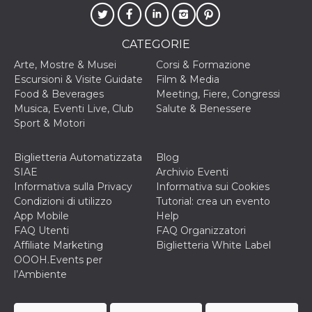
correttamente.
Storage declaration
CATEGORIE
Storage
Nome
Descrizione
type
Arte, Mostre & Musei
Corsi & Formazione
Escursioni & Visite Guidate
Film & Media
fbssls_314278995690155
Session
storage
Food & Beverages
Meeting, Fiere, Congressi
Musica, Eventi Live, Club
Salute & Benessere
wpEmojiSettingsSupports
Session
storage
Sport & Motori
cn_uc__
Local
storage
Biglietteria Automatizzata
Blog
SIAE
Archivio Eventi
Informativa sulla Privacy
Informativa sui Cookies
Condizioni di utilizzo
Tutorial: crea un evento
App Mobile
Help
FAQ Utenti
FAQ Organizzatori
Affiliate Marketing
Biglietteria White Label
Provider /
OOOH.Events per
Nome
Scadenza
Descrizione
Dominio
l’Ambiente
c_user
4
Cookie di a
Meta
settimane
utente. Può
Platform Inc.
2 giorni
essere di se
.facebook.com