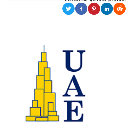
Necessari
Marketing
I cookie strettamente necessari o tecnici sono
indispensabili al funzionamento del sito. I
servizi qui presenti non potranno funzionare
senza.
Provider /
Nome
Scadenza
Descrizione
Dominio
cf_clearance
1 anno
Clearance
Cloudflare,
Cookie from
Inc.
CloudFlare
.oooh.events
stores the proof
of challenge
passed. It is
used to no
longer issue a
captcha or
jschallenge
challenge if
present. It is
required to
reach origin
server.
wordpress_test_cookie
Sessione
Cookie di
Automattic
Wordpress,
Inc.
verifica che il