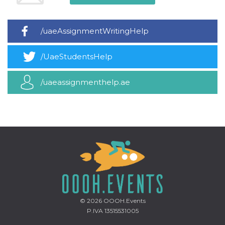
mese
viene
m.stripe.com
generalmente
utilizzato per le
prestazioni e
l'ottimizzazione
/uaeAssignmentWritingHelp
dei servizi di
elaborazione
dei pagamenti,
/UaeStudentsHelp
facilitando la
memorizzazione
dei contenuti
sul browser per
/uaeassignmenthelp.ae
rendere le
pagine più
veloci.
CookieScriptConsent
4
Questo cookie
CookieScript
settimane
viene utilizzato
oooh.events
2 giorni
dal servizio
Cookie-
Script.com per
ricordare le
preferenze di
consenso sui
cookie dei
visitatori. È
necessario che il
banner dei
cookie di
© 2026
OOOH.Events
Cookie-
P.IVA 13515531005
Script.com
funzioni