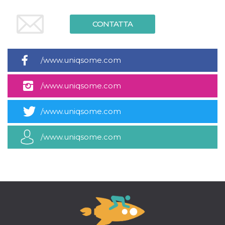
.oooh.events
browser accetti i
cookie.
CONTATTA
PHPSESSID
Sessione
Cookie
PHP.net
generato da
oooh.events
applicazioni
basate sul
linguaggio PHP.
/www.uniqsome.com
Si tratta di un
identificatore
generico
/www.uniqsome.com
utilizzato per
mantenere le
variabili di
sessione utente.
/www.uniqsome.com
Normalmente è
un numero
generato in
modo casuale, il
/www.uniqsome.com
modo in cui
viene utilizzato
può essere
specifico per il
sito, ma un
buon esempio è
mantenere uno
stato di accesso
per un utente
tra le pagine.
m
1 anno 1
Questo cookie
Stripe