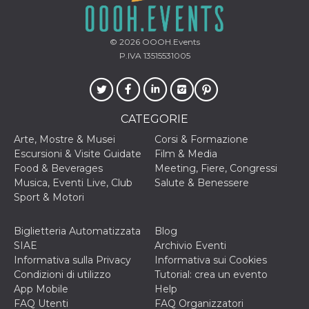
mese
viene
m.stripe.com
generalmente
utilizzato per le
prestazioni e
l'ottimizzazione
© 2026
OOOH.Events
dei servizi di
P.IVA 13515531005
elaborazione
dei pagamenti,
facilitando la
memorizzazione
dei contenuti
sul browser per
rendere le
CATEGORIE
pagine più
veloci.
Arte, Mostre & Musei
Corsi & Formazione
Escursioni & Visite Guidate
Film & Media
CookieScriptConsent
4
Questo cookie
CookieScript
settimane
viene utilizzato
oooh.events
Food & Beverages
Meeting, Fiere, Congressi
2 giorni
dal servizio
Musica, Eventi Live, Club
Salute & Benessere
Cookie-
Script.com per
Sport & Motori
ricordare le
preferenze di
consenso sui
Biglietteria Automatizzata
Blog
cookie dei
visitatori. È
SIAE
Archivio Eventi
necessario che il
Informativa sulla Privacy
Informativa sui Cookies
banner dei
cookie di
Condizioni di utilizzo
Tutorial: crea un evento
Cookie-
App Mobile
Help
Script.com
funzioni
FAQ Utenti
FAQ Organizzatori