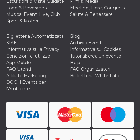
mese
viene
m.stripe.com
Escursioni & Visite Guidate
Film & Media
generalmente
Food & Beverages
Meeting, Fiere, Congressi
utilizzato per le
prestazioni e
Musica, Eventi Live, Club
Salute & Benessere
l'ottimizzazione
Sport & Motori
dei servizi di
elaborazione
dei pagamenti,
facilitando la
Biglietteria Automatizzata
Blog
memorizzazione
SIAE
Archivio Eventi
dei contenuti
sul browser per
Informativa sulla Privacy
Informativa sui Cookies
rendere le
Condizioni di utilizzo
Tutorial: crea un evento
pagine più
veloci.
App Mobile
Help
FAQ Utenti
FAQ Organizzatori
CookieScriptConsent
4
Questo cookie
CookieScript
settimane
viene utilizzato
Affiliate Marketing
Biglietteria White Label
oooh.events
2 giorni
dal servizio
OOOH.Events per
Cookie-
Script.com per
l’Ambiente
ricordare le
preferenze di
consenso sui
cookie dei
visitatori. È
necessario che il
banner dei
cookie di
Cookie-
Script.com
funzioni