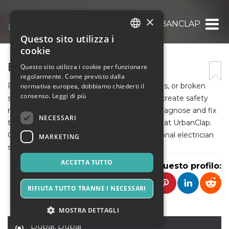
×
URBANCLAP
Questo sito utilizza i
ITALIAN
cookie
ENGLISH
ELETRICIAN SERVICES
Questo sito utilizza i cookie per funzionare
regolarmente. Come previsto dalla
SPANISH
Power outages, faulty wiring, flickering lights, or broken
normativa europea, dobbiamo chiederti il
consenso.
Leggi di più
switches can disrupt your daily routine and create safety
risks. A professional electrician can quickly diagnose and fix
NECESSARI
these electrical problems. Trust the experts at UrbanClap.
Call +971-45864033 for reliable and professional electrician
MARKETING
services in Dubai.
ACCETTA TUTTO
Condividi questo profilo:
RIFIUTA TUTTO TRANNE I NECESSARI
MOSTRA DETTAGLI
Dubai
,
Dubai