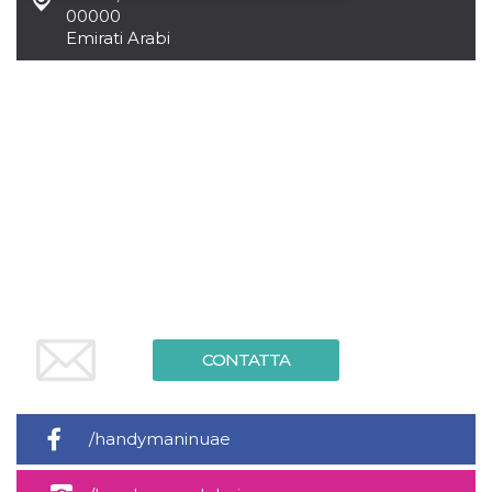
00000
Emirati Arabi
Necessari
Marketing
I cookie strettamente necessari o tecnici sono
indispensabili al funzionamento del sito. I
servizi qui presenti non potranno funzionare
senza.
Provider /
Nome
Scadenza
Descrizione
Dominio
cf_clearance
1 anno
Clearance
Cloudflare,
Cookie from
Inc.
CloudFlare
.oooh.events
stores the proof
of challenge
passed. It is
used to no
longer issue a
captcha or
jschallenge
CONTATTA
challenge if
present. It is
required to
reach origin
server.
/handymaninuae
wordpress_test_cookie
Sessione
Cookie di
Automattic
Wordpress,
Inc.
verifica che il