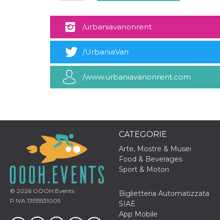
.oooh.events
browser accetti i
cookie.
/urbaniavanonrent
PHPSESSID
Sessione
Cookie
PHP.net
generato da
oooh.events
applicazioni
basate sul
/UrbaniaVan
linguaggio PHP.
Si tratta di un
identificatore
/www.urbaniavanonrent.com
generico
utilizzato per
mantenere le
variabili di
sessione utente.
Normalmente è
un numero
generato in
modo casuale, il
CATEGORIE
modo in cui
viene utilizzato
Arte, Mostre & Musei
può essere
Food & Beverages
specifico per il
sito, ma un
Sport & Motori
buon esempio è
mantenere uno
stato di accesso
© 2026
OOOH.Events
Biglietteria Automatizzata
per un utente
tra le pagine.
P.IVA 13515531005
SIAE
App Mobile
m
1 anno 1
Questo cookie
Stripe