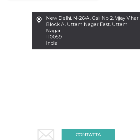
Necessari
Marketing
New Delhi
,
N-26/A, Gali No 2, Vijay Vihar,
I cookie strettamente necessari o tecnici sono
Block A, Uttam Nagar East, Uttam
indispensabili al funzionamento del sito. I
Nagar
servizi qui presenti non potranno funzionare
110059
senza.
India
Provider /
Nome
Scadenza
Descrizione
Dominio
cf_clearance
1 anno
Clearance
Cloudflare,
Cookie from
Inc.
CloudFlare
.oooh.events
stores the proof
of challenge
passed. It is
used to no
longer issue a
captcha or
jschallenge
challenge if
present. It is
required to
reach origin
server.
wordpress_test_cookie
Sessione
Cookie di
Automattic
CONTATTA
Wordpress,
Inc.
verifica che il