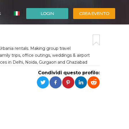
G
LOGIN
CREA EVENTO
ESPAÑOL
ENGLISH
rbania rentals. Making group travel
amily trips, office outings, weddings & airport
rvices in Delhi, Noida, Gurgaon and Ghaziabad
Condividi questo profilo: