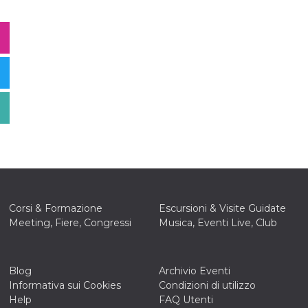
Corsi & Formazione
Escursioni & Visite Guidate
Meeting, Fiere, Congressi
Musica, Eventi Live, Club
Blog
Archivio Eventi
Informativa sui Cookies
Condizioni di utilizzo
Help
FAQ Utenti