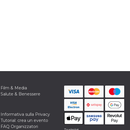
Film & Media
Salute & Benessere
Informativa sulla Privacy
Tutorial: crea un evento
FAQ Organizzatori
Trustpilot