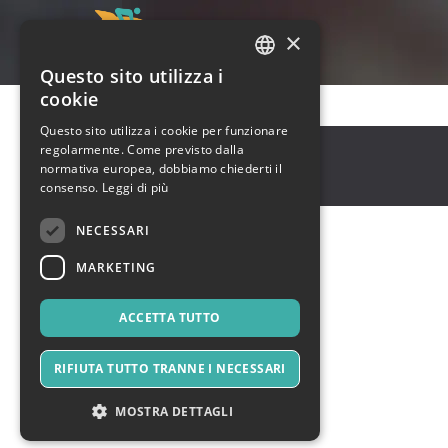
×
Questo sito utilizza i
ITALIAN
cookie
ENGLISH
Questo sito utilizza i cookie per funzionare
Bangalore
,
Bangalore
regolarmente. Come previsto dalla
SPANISH
530068
normativa europea, dobbiamo chiederti il
India
consenso.
Leggi di più
NECESSARI
MARKETING
ACCETTA TUTTO
RIFIUTA TUTTO TRANNE I NECESSARI
MOSTRA DETTAGLI