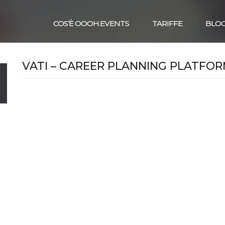
COS’È OOOH.EVENTS
TARIFFE
BLO
VATI – CAREER PLANNING PLATFO