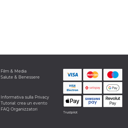
Film & Media
Salute & Benessere
Informativa sulla Privacy
Tutorial: crea un evento
FAQ Organizzatori
Trustpilot