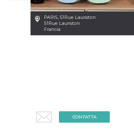
Necessari
Marketing
PARIS
,
51Rue Lauriston
I cookie strettamente necessari o tecnici sono
51Rue Lauriston
indispensabili al funzionamento del sito. I
Francia
servizi qui presenti non potranno funzionare
senza.
Provider /
Nome
Scadenza
Descrizione
Dominio
cf_clearance
1 anno
Clearance
Cloudflare,
Cookie from
Inc.
CloudFlare
.oooh.events
stores the proof
of challenge
passed. It is
used to no
longer issue a
captcha or
jschallenge
challenge if
present. It is
required to
reach origin
CONTATTA
server.
wordpress_test_cookie
Sessione
Cookie di
Automattic
Wordpress,
Inc.
verifica che il