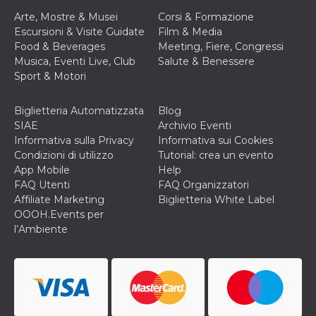
correttamente.
Arte, Mostre & Musei
Corsi & Formazione
Storage declaration
Escursioni & Visite Guidate
Film & Media
Food & Beverages
Meeting, Fiere, Congressi
Storage
Nome
Descrizione
Musica, Eventi Live, Club
Salute & Benessere
type
Sport & Motori
fbssls_314278995690155
Session
storage
Biglietteria Automatizzata
Blog
wpEmojiSettingsSupports
Session
storage
SIAE
Archivio Eventi
Informativa sulla Privacy
Informativa sui Cookies
cn_uc__
Local
storage
Condizioni di utilizzo
Tutorial: crea un evento
App Mobile
Help
FAQ Utenti
FAQ Organizzatori
Affiliate Marketing
Biglietteria White Label
OOOH.Events per
l’Ambiente
Provider /
Nome
Scadenza
Descrizione
Dominio
c_user
4
Cookie di a
Meta
settimane
utente. Può
Platform Inc.
2 giorni
essere di se
.facebook.com