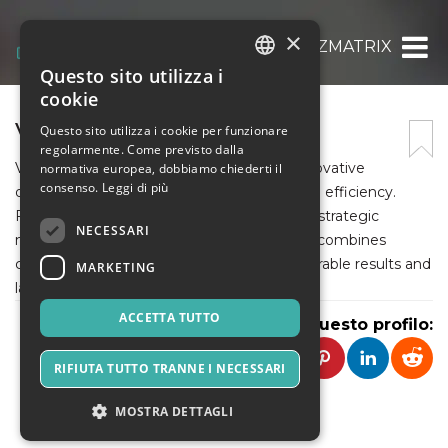
×
VELOZMATRIX
Questo sito utilizza i
ITALIAN
cookie
ENGLISH
VELOZMATRIX
Questo sito utilizza i cookie per funzionare
regolarmente. Come previsto dalla
SPANISH
VelozMatrix empowers businesses with innovative
normativa europea, dobbiamo chiederti il
consenso.
Leggi di più
digital solutions tailored to drive growth and efficiency.
From custom software and mobile apps to strategic
NECESSARI
marketing and branding, their expert team combines
creativity with technology to deliver measurable results and
MARKETING
lasting impact.
ACCETTA TUTTO
Condividi questo profilo:
RIFIUTA TUTTO TRANNE I NECESSARI
MOSTRA DETTAGLI