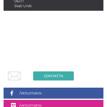
.oooh.events
06117
browser accetti i
Stati Uniti
cookie.
PHPSESSID
Sessione
Cookie
PHP.net
generato da
oooh.events
applicazioni
basate sul
linguaggio PHP.
Si tratta di un
identificatore
generico
utilizzato per
mantenere le
variabili di
sessione utente.
Normalmente è
un numero
generato in
modo casuale, il
modo in cui
viene utilizzato
può essere
CONTATTA
specifico per il
sito, ma un
buon esempio è
mantenere uno
stato di accesso
/Velozmatrix
per un utente
tra le pagine.
m
1 anno 1
Questo cookie
Stripe
/velozmatrix