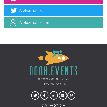
mese
viene
m.stripe.com
generalmente
utilizzato per le
/velozmatrix
prestazioni e
l'ottimizzazione
dei servizi di
elaborazione
/velozmatrix.com
dei pagamenti,
facilitando la
memorizzazione
dei contenuti
sul browser per
rendere le
pagine più
veloci.
CookieScriptConsent
4
Questo cookie
CookieScript
settimane
viene utilizzato
oooh.events
2 giorni
dal servizio
Cookie-
Script.com per
ricordare le
preferenze di
consenso sui
© 2026
OOOH.Events
cookie dei
P.IVA 13515531005
visitatori. È
necessario che il
banner dei
cookie di
Cookie-
Script.com
funzioni
CATEGORIE