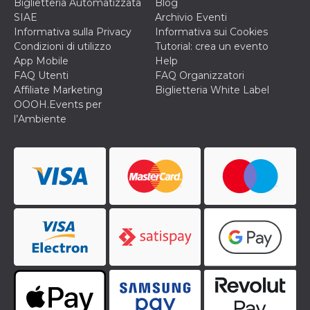
memorizzazione
Biglietteria Automatizzata
Blog
dei contenuti
SIAE
Archivio Eventi
sul browser per
rendere le
Informativa sulla Privacy
Informativa sui Cookies
pagine più
Condizioni di utilizzo
Tutorial: crea un evento
veloci.
App Mobile
Help
Storage declaration
FAQ Utenti
FAQ Organizzatori
Affiliate Marketing
Biglietteria White Label
Nome
Storage type
Descrizione
OOOH.Events per
wpEmojiSettingsSupports
Archiviazione
l’Ambiente
di sessione
cn_uc__
Archiviazione
locale
fbssls_314278995690155
Archiviazione
di sessione
Provider /
Nome
Scadenza
Descrizione
Dominio
__Secure-
.youtube.com
5 mesi 4
YNID
settimane
Provider /
Nome
Scadenza
Descrizione
Dominio