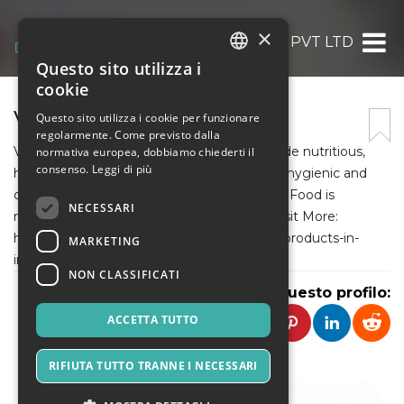
×
VEZLAY FOODS PVT LTD
Questo sito utilizza i
ITALIAN
cookie
ENGLISH
VEZLAY FOODS PVT LTD
Questo sito utilizza i cookie per funzionare
regolarmente. Come previsto dalla
SPANISH
Vezlay Foods Pvt. Ltd. was formed to provide nutritious,
normativa europea, dobbiamo chiederti il
consenso.
Leggi di più
healthy, and delicious vegetarian foods in a hygienic and
cost-effective manner. The fact that Vegan Food is
NECESSARI
nutritious is among its main advantages. Visit More:
https://vezlay.com/blog/list-of-vegan-food-products-in-
MARKETING
india/
NON CLASSIFICATI
Condividi questo profilo:
ACCETTA TUTTO
RIFIUTA TUTTO TRANNE I NECESSARI