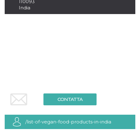
110093
server.
India
wordpress_test_cookie
Sessione
Cookie di
Automattic
Wordpress,
Inc.
verifica che il
.oooh.events
browser accetti i
cookie.
PHPSESSID
Sessione
Cookie
PHP.net
generato da
oooh.events
applicazioni
basate sul
linguaggio PHP.
Si tratta di un
identificatore
generico
utilizzato per
mantenere le
variabili di
sessione utente.
Normalmente è
un numero
CONTATTA
generato in
modo casuale, il
modo in cui
viene utilizzato
può essere
/list-of-vegan-food-products-in-india
specifico per il
sito, ma un
buon esempio è
mantenere uno
stato di accesso