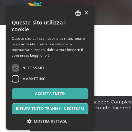
×
Questo sito utilizza i
ITALIAN
cookie
ENGLISH
Questo sito utilizza i cookie per funzionare
regolarmente. Come previsto dalla
SPANISH
normativa europea, dobbiamo chiederti il
consenso.
Leggi di più
NECESSARI
MARKETING
ACCETTA TUTTO
Ahmedabad
,
208, Ratnadeep Complex
Third floor, Nr. Old Highcourte, Income
RIFIUTA TUTTO TRANNE I NECESSARI
Tax Circle
380014
MOSTRA DETTAGLI
India