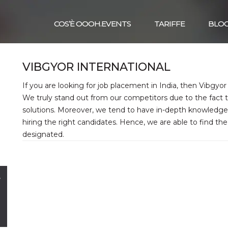
COS’È OOOH.EVENTS
TARIFFE
BLO
VIBGYOR INTERNATIONAL
If you are looking for job placement in India, then Vibgyor
We truly stand out from our competitors due to the fact t
solutions. Moreover, we tend to have in-depth knowledge w
hiring the right candidates. Hence, we are able to find th
designated.
,