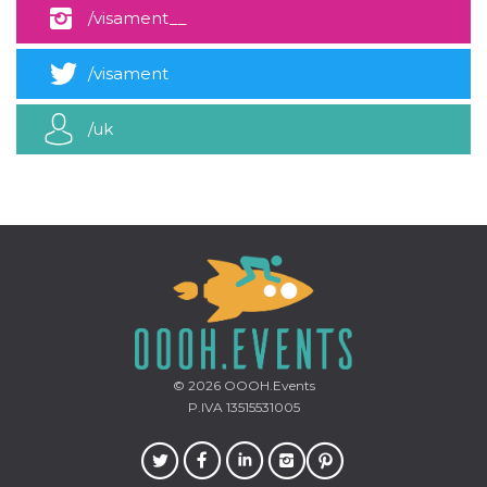
mese
viene
m.stripe.com
/visament__
generalmente
utilizzato per le
prestazioni e
l'ottimizzazione
/visament
dei servizi di
elaborazione
dei pagamenti,
facilitando la
/uk
memorizzazione
dei contenuti
sul browser per
rendere le
pagine più
veloci.
CookieScriptConsent
4
Questo cookie
CookieScript
settimane
viene utilizzato
oooh.events
2 giorni
dal servizio
Cookie-
Script.com per
ricordare le
preferenze di
consenso sui
cookie dei
visitatori. È
© 2026
OOOH.Events
necessario che il
P.IVA 13515531005
banner dei
cookie di
Cookie-
Script.com
funzioni