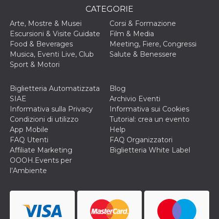
correttamente.
CATEGORIE
Storage declaration
Arte, Mostre & Musei
Corsi & Formazione
Escursioni & Visite Guidate
Film & Media
Storage
Nome
Descrizione
type
Food & Beverages
Meeting, Fiere, Congressi
Musica, Eventi Live, Club
Salute & Benessere
fbssls_314278995690155
Session
storage
Sport & Motori
wpEmojiSettingsSupports
Session
storage
Biglietteria Automatizzata
Blog
SIAE
Archivio Eventi
cn_uc__
Local
storage
Informativa sulla Privacy
Informativa sui Cookies
Condizioni di utilizzo
Tutorial: crea un evento
App Mobile
Help
FAQ Utenti
FAQ Organizzatori
Affiliate Marketing
Biglietteria White Label
OOOH.Events per
l’Ambiente
Provider /
Nome
Scadenza
Descrizione
Dominio
c_user
4
Cookie di a
Meta
settimane
utente. Può
Platform Inc.
2 giorni
essere di se
.facebook.com