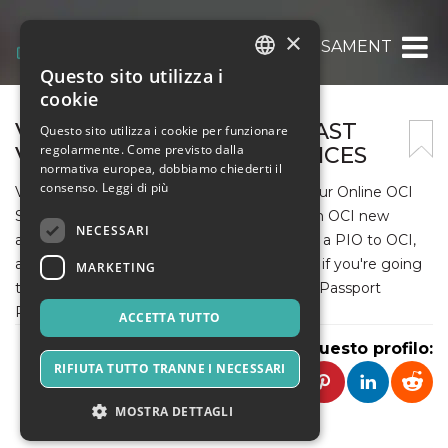
×
VISAMENT
Questo sito utilizza i
ITALIAN
cookie
ENGLISH
VISA SERVICES IN INDIA – FAST
Questo sito utilizza i cookie per funzionare
regolarmente. Come previsto dalla
VISA, OCI CARD & NRI SERVICES
SPANISH
normativa europea, dobbiamo chiederti il
consenso.
Leggi di più
Visament is your one-stop solution for all your Online OCI
Services. You can count on us if you want an OCI new
NECESSARI
application, an OCI link with a new passport, a PIO to OCI,
an OCI card Renewal appointment, or even if you're going
MARKETING
to apply for a Schengen Visa, and an Indian Passport
Renewal.
ACCETTA TUTTO
Condividi questo profilo:
RIFIUTA TUTTO TRANNE I NECESSARI
MOSTRA DETTAGLI