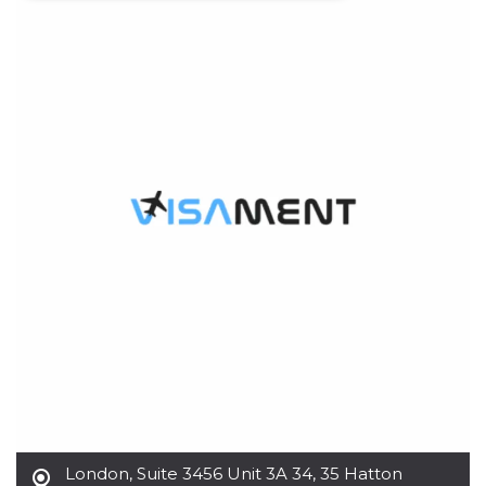
Necessari
Marketing
I cookie strettamente necessari o tecnici sono
indispensabili al funzionamento del sito. I
servizi qui presenti non potranno funzionare
senza.
Provider /
Nome
Scadenza
Descrizione
Dominio
cf_clearance
1 anno
Clearance
Cloudflare,
Cookie from
Inc.
CloudFlare
.oooh.events
stores the proof
of challenge
passed. It is
used to no
longer issue a
captcha or
jschallenge
challenge if
present. It is
required to
reach origin
server.
wordpress_test_cookie
Sessione
Cookie di
Automattic
Wordpress,
London
,
Suite 3456 Unit 3A 34, 35 Hatton
Inc.
verifica che il