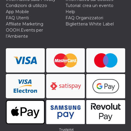
correttamente.
Condizioni di utilizzo
Tutorial: crea un evento
Storage declaration
App Mobile
Help
FAQ Utenti
FAQ Organizzatori
Storage
Nome
Descrizione
Affiliate Marketing
Biglietteria White Label
type
OOOH.Events per
fbssls_314278995690155
Session
l’Ambiente
storage
wpEmojiSettingsSupports
Session
storage
cn_uc__
Local
storage
Provider /
Nome
Scadenza
Descrizione
Dominio
c_user
4
Cookie di a
Meta
settimane
utente. Può
Platform Inc.
Trustpilot
2 giorni
essere di se
.facebook.com