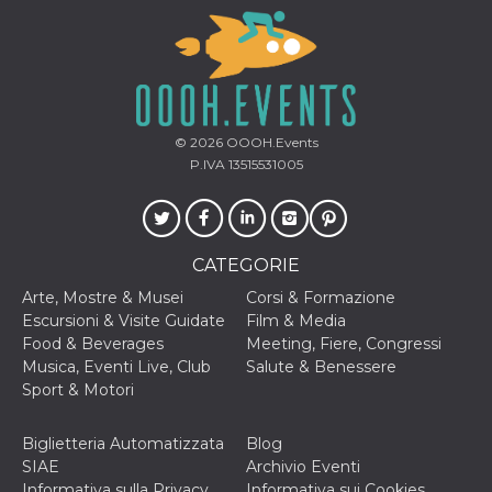
mese
viene
m.stripe.com
generalmente
utilizzato per le
prestazioni e
l'ottimizzazione
dei servizi di
elaborazione
dei pagamenti,
facilitando la
memorizzazione
© 2026
OOOH.Events
dei contenuti
P.IVA 13515531005
sul browser per
rendere le
pagine più
veloci.
CookieScriptConsent
4
Questo cookie
CookieScript
CATEGORIE
settimane
viene utilizzato
oooh.events
2 giorni
dal servizio
Cookie-
Arte, Mostre & Musei
Corsi & Formazione
Script.com per
Escursioni & Visite Guidate
Film & Media
ricordare le
preferenze di
Food & Beverages
Meeting, Fiere, Congressi
consenso sui
Musica, Eventi Live, Club
Salute & Benessere
cookie dei
visitatori. È
Sport & Motori
necessario che il
banner dei
cookie di
Biglietteria Automatizzata
Blog
Cookie-
Script.com
SIAE
Archivio Eventi
funzioni
Informativa sulla Privacy
Informativa sui Cookies