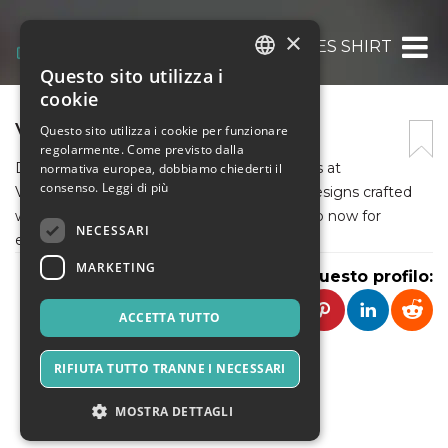
×
VLONES SHIRT
Questo sito utilizza i
ITALIAN
cookie
ENGLISH
VLONES SHIRT
Questo sito utilizza i cookie per funzionare
regolarmente. Come previsto dalla
SPANISH
Discover the latest collection of Vlone Shirts at
normativa europea, dobbiamo chiederti il
consenso.
Leggi di più
VLoneShirt Ltd. Explore a range of stylish designs crafted
with quality materials for a trendy look. Shop now for
NECESSARI
exclusive Vlone Shirts.
MARKETING
Condividi questo profilo:
ACCETTA TUTTO
RIFIUTA TUTTO TRANNE I NECESSARI
MOSTRA DETTAGLI