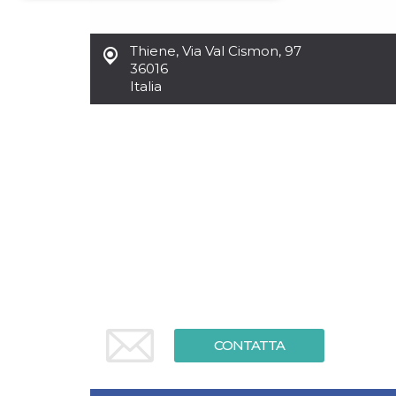
Necessari
Marketing
Thiene
,
Via Val Cismon, 97
I cookie strettamente necessari o tecnici sono
36016
indispensabili al funzionamento del sito. I
Italia
servizi qui presenti non potranno funzionare
senza.
Provider /
Nome
Scadenza
Descrizione
Dominio
cf_clearance
1 anno
Clearance
Cloudflare,
Cookie from
Inc.
CloudFlare
.oooh.events
stores the proof
of challenge
passed. It is
used to no
longer issue a
captcha or
jschallenge
challenge if
present. It is
required to
reach origin
CONTATTA
server.
wordpress_test_cookie
Sessione
Cookie di
Automattic
Wordpress,
Inc.
verifica che il