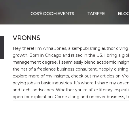
COS’È OOOH.EVENTS
TARIFFE
BLO
VRONNS
Hey there! I'm Anna Jones, a self-publishing author diving 
growth. Born in Chicago and raised in the US, I bring a glob
management degree, I seamlessly blend academic insights
the hat of a freelance business consultant, happily dishing
explore more of my insights, check out my articles on Vro
paying jobs in basic industries. It's where I share my obs
and tech landscapes. Whether you're after literary inspirat
open for exploration. Come along and uncover business, 