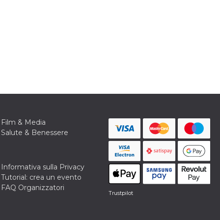
Film & Media
Salute & Benessere
Informativa sulla Privacy
Tutorial: crea un evento
FAQ Organizzatori
Trustpilot