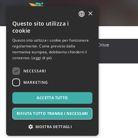
×
Questo sito utilizza i
ITALIAN
cookie
ENGLISH
Questo sito utilizza i cookie per funzionare
Chicago
,
3052 Pringle Drive
regolarmente. Come previsto dalla
SPANISH
60606
normativa europea, dobbiamo chiederti il
Stati Uniti
consenso.
Leggi di più
NECESSARI
MARKETING
ACCETTA TUTTO
RIFIUTA TUTTO TRANNE I NECESSARI
MOSTRA DETTAGLI