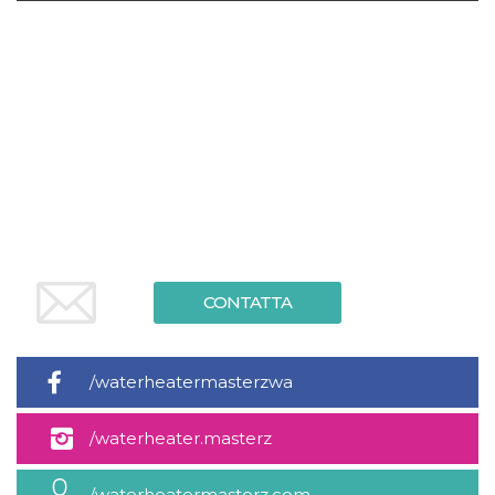
.oooh.events
browser accetti i
cookie.
PHPSESSID
Sessione
Cookie
PHP.net
generato da
oooh.events
applicazioni
basate sul
linguaggio PHP.
Si tratta di un
identificatore
generico
utilizzato per
mantenere le
variabili di
sessione utente.
Normalmente è
un numero
generato in
modo casuale, il
CONTATTA
modo in cui
viene utilizzato
può essere
specifico per il
sito, ma un
/waterheatermasterzwa
buon esempio è
mantenere uno
stato di accesso
per un utente
/waterheater.masterz
tra le pagine.
m
1 anno 1
Questo cookie
Stripe
/waterheatermasterz.com