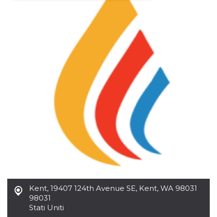
Necessari
Marketing
I cookie strettamente necessari o tecnici sono
indispensabili al funzionamento del sito. I
servizi qui presenti non potranno funzionare
senza.
Provider /
Nome
Scadenza
Descrizione
Dominio
cf_clearance
1 anno
Clearance
Cloudflare,
Cookie from
Inc.
CloudFlare
.oooh.events
stores the proof
of challenge
passed. It is
used to no
longer issue a
captcha or
jschallenge
challenge if
present. It is
required to
reach origin
Kent
,
19407 124th Avenue SE, Kent, WA 98031
server.
98031
wordpress_test_cookie
Sessione
Cookie di
Automattic
Stati Uniti
Wordpress,
Inc.
verifica che il