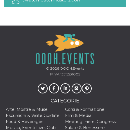
mese
viene
m.stripe.com
generalmente
utilizzato per le
prestazioni e
l'ottimizzazione
dei servizi di
elaborazione
dei pagamenti,
facilitando la
memorizzazione
dei contenuti
sul browser per
rendere le
pagine più
veloci.
CookieScriptConsent
4
Questo cookie
CookieScript
© 2026
OOOH.Events
settimane
viene utilizzato
oooh.events
2 giorni
dal servizio
P.IVA 13515531005
Cookie-
Script.com per
ricordare le
preferenze di
consenso sui
cookie dei
CATEGORIE
visitatori. È
necessario che il
Arte, Mostre & Musei
Corsi & Formazione
banner dei
cookie di
Escursioni & Visite Guidate
Film & Media
Cookie-
Food & Beverages
Meeting, Fiere, Congressi
Script.com
funzioni
Musica, Eventi Live, Club
Salute & Benessere