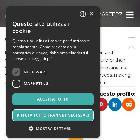
×
WATER HEATER MASTERZ
Questo sito utilizza i
ITALIAN
cookie
ENGLISH
WATER HEATER MASTERZ
Questo sito utilizza i cookie per funzionare
regolarmente. Come previsto dalla
SPANISH
Looking for a reliable water heater installation and
normativa europea, dobbiamo chiederti il
consenso.
Leggi di più
replacement company in Seattle? Look no further than
Water Heater Masterz! Our experienced technicians are
NECESSARI
here to help you with all your water heater needs, making
sure you have hot water whenever you need it.
MARKETING
Condividi questo profilo:
ACCETTA TUTTO
RIFIUTA TUTTO TRANNE I NECESSARI
MOSTRA DETTAGLI