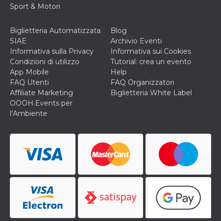
correttamente.
Sport & Motori
Storage declaration
Biglietteria Automatizzata
Blog
Storage
Nome
Descrizione
SIAE
Archivio Eventi
type
Informativa sulla Privacy
Informativa sui Cookies
fbssls_314278995690155
Session
Condizioni di utilizzo
Tutorial: crea un evento
storage
App Mobile
Help
wpEmojiSettingsSupports
Session
FAQ Utenti
FAQ Organizzatori
storage
Affiliate Marketing
Biglietteria White Label
cn_uc__
Local
OOOH.Events per
storage
l’Ambiente
Provider /
Nome
Scadenza
Descrizione
Dominio
c_user
4
Cookie di a
Meta
settimane
utente. Può
Platform Inc.
2 giorni
essere di se
.facebook.com