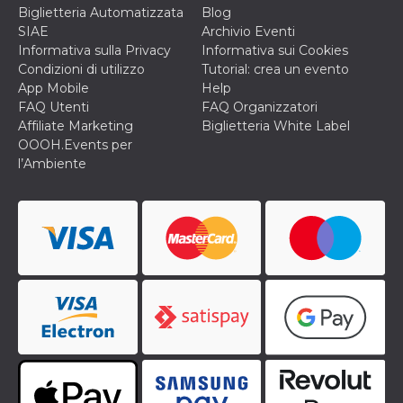
mese
viene
m.stripe.com
Biglietteria Automatizzata
Blog
generalmente
utilizzato per le
SIAE
Archivio Eventi
prestazioni e
Informativa sulla Privacy
Informativa sui Cookies
l'ottimizzazione
dei servizi di
Condizioni di utilizzo
Tutorial: crea un evento
elaborazione
App Mobile
Help
dei pagamenti,
facilitando la
FAQ Utenti
FAQ Organizzatori
memorizzazione
Affiliate Marketing
Biglietteria White Label
dei contenuti
sul browser per
OOOH.Events per
rendere le
l’Ambiente
pagine più
veloci.
CookieScriptConsent
4
Questo cookie
CookieScript
settimane
viene utilizzato
oooh.events
2 giorni
dal servizio
Cookie-
Script.com per
ricordare le
preferenze di
consenso sui
cookie dei
visitatori. È
necessario che il
banner dei
cookie di
Cookie-
Script.com
funzioni