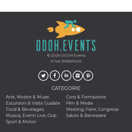
.oooh.events
browser accetti i
cookie.
PHPSESSID
Sessione
Cookie
PHP.net
generato da
oooh.events
applicazioni
basate sul
linguaggio PHP.
Si tratta di un
identificatore
generico
utilizzato per
mantenere le
© 2026
OOOH.Events
variabili di
P.IVA 13515531005
sessione utente.
Normalmente è
un numero
generato in
modo casuale, il
modo in cui
viene utilizzato
CATEGORIE
può essere
specifico per il
Arte, Mostre & Musei
Corsi & Formazione
sito, ma un
Escursioni & Visite Guidate
Film & Media
buon esempio è
mantenere uno
Food & Beverages
Meeting, Fiere, Congressi
stato di accesso
Musica, Eventi Live, Club
Salute & Benessere
per un utente
tra le pagine.
Sport & Motori
m
1 anno 1
Questo cookie
Stripe