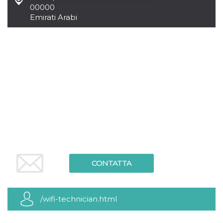
00000
Emirati Arabi
Necessari
Marketing
I cookie strettamente necessari o tecnici sono
indispensabili al funzionamento del sito. I
servizi qui presenti non potranno funzionare
senza.
Provider /
Nome
Scadenza
Descrizione
Dominio
cf_clearance
1 anno
Clearance
Cloudflare,
Cookie from
Inc.
CloudFlare
.oooh.events
stores the proof
of challenge
passed. It is
used to no
longer issue a
captcha or
jschallenge
CONTATTA
challenge if
present. It is
required to
reach origin
server.
/wifi-technician.html
wordpress_test_cookie
Sessione
Cookie di
Automattic
Wordpress,
Inc.
verifica che il