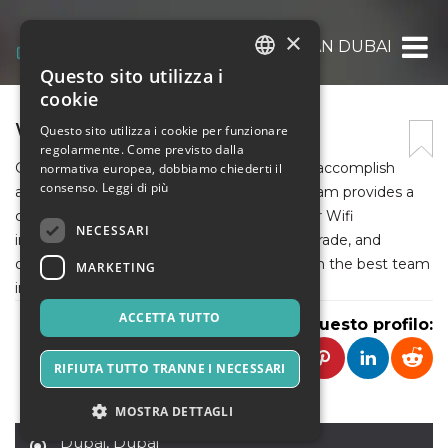
×
WIFI TECHNICIAN DUBAI
Questo sito utilizza i
ITALIAN
cookie
ENGLISH
WIFI TECHNICIAN DUBAI
Questo sito utilizza i cookie per funzionare
regolarmente. Come previsto dalla
SPANISH
Get expert technicians at your doorstep to accomplish
normativa europea, dobbiamo chiederti il
consenso.
Leggi di più
all your needs. Our Wifi technician Dubai team provides a
comprehensive range of services that cover Wifi
NECESSARI
installation, troubleshooting, extension, upgrade, and
optimization. Solve your network issues with the best team
MARKETING
in the UAE.
ACCETTA TUTTO
Condividi questo profilo:
RIFIUTA TUTTO TRANNE I NECESSARI
MOSTRA DETTAGLI
Dubai
,
Dubai