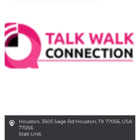
Necessari
Marketing
I cookie strettamente necessari o tecnici sono
indispensabili al funzionamento del sito. I
servizi qui presenti non potranno funzionare
senza.
Provider /
Nome
Scadenza
Descrizione
Dominio
cf_clearance
1 anno
Clearance
Cloudflare,
Cookie from
Inc.
CloudFlare
.oooh.events
stores the proof
of challenge
passed. It is
used to no
longer issue a
captcha or
jschallenge
challenge if
present. It is
required to
reach origin
Houston
,
3505 Sage Rd Houston, TX 77056, USA
server.
77056
wordpress_test_cookie
Sessione
Cookie di
Automattic
Stati Uniti
Wordpress,
Inc.
verifica che il