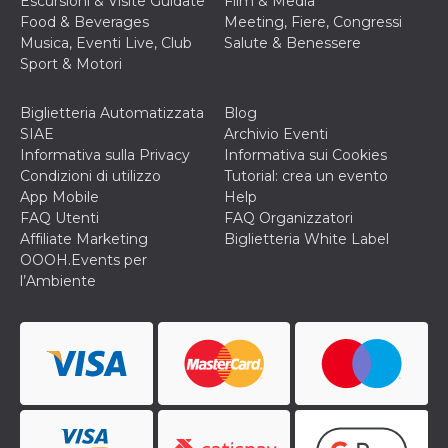
Escursioni & Visite Guidate
Film & Media
correttamente.
Food & Beverages
Meeting, Fiere, Congressi
Storage declaration
Musica, Eventi Live, Club
Salute & Benessere
Sport & Motori
Storage
Nome
Descrizione
type
Biglietteria Automatizzata
Blog
fbssls_314278995690155
Session
storage
SIAE
Archivio Eventi
Informativa sulla Privacy
Informativa sui Cookies
wpEmojiSettingsSupports
Session
storage
Condizioni di utilizzo
Tutorial: crea un evento
App Mobile
Help
cn_uc__
Local
storage
FAQ Utenti
FAQ Organizzatori
Affiliate Marketing
Biglietteria White Label
OOOH.Events per
l’Ambiente
Provider /
Nome
Scadenza
Descrizione
Dominio
c_user
4
Cookie di a
Meta
settimane
utente. Può
Platform Inc.
2 giorni
essere di se
.facebook.com