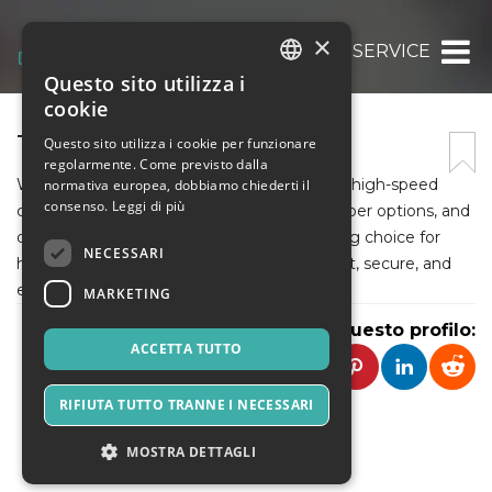
×
WINDSTREAM INTERNET SERVICE
Questo sito utilizza i
ITALIAN
cookie
ENGLISH
TALK WALK CONNECTION
Questo sito utilizza i cookie per funzionare
regolarmente. Come previsto dalla
SPANISH
Windstream Internet Service offers reliable high-speed
normativa europea, dobbiamo chiederti il
consenso.
Leggi di più
connectivity with flexible plans, advanced fiber options, and
dependable performance, making it a strong choice for
NECESSARI
homes and businesses that need consistent, secure, and
efficient internet access for everyday use.
MARKETING
Condividi questo profilo:
ACCETTA TUTTO
RIFIUTA TUTTO TRANNE I NECESSARI
MOSTRA DETTAGLI