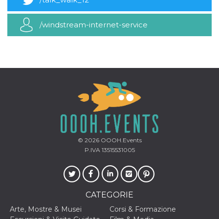
mese
viene
m.stripe.com
generalmente
utilizzato per le
prestazioni e
/windstream-internet-service
l'ottimizzazione
dei servizi di
elaborazione
dei pagamenti,
facilitando la
memorizzazione
dei contenuti
sul browser per
rendere le
pagine più
veloci.
CookieScriptConsent
4
Questo cookie
CookieScript
settimane
viene utilizzato
oooh.events
2 giorni
dal servizio
Cookie-
Script.com per
© 2026
OOOH.Events
ricordare le
P.IVA 13515531005
preferenze di
consenso sui
cookie dei
visitatori. È
necessario che il
banner dei
cookie di
CATEGORIE
Cookie-
Script.com
Arte, Mostre & Musei
Corsi & Formazione
funzioni