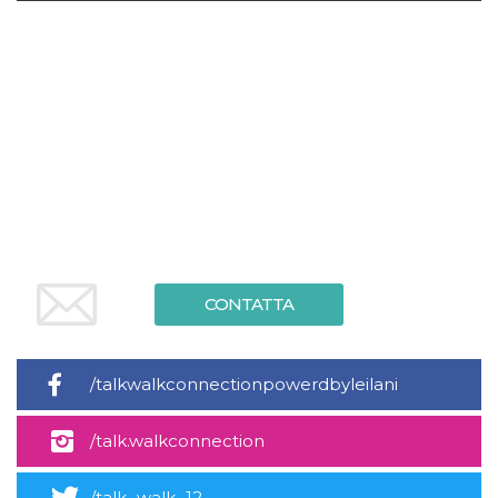
.oooh.events
browser accetti i
cookie.
PHPSESSID
Sessione
Cookie
PHP.net
generato da
oooh.events
applicazioni
basate sul
linguaggio PHP.
Si tratta di un
identificatore
generico
utilizzato per
mantenere le
variabili di
sessione utente.
Normalmente è
un numero
generato in
modo casuale, il
CONTATTA
modo in cui
viene utilizzato
può essere
specifico per il
sito, ma un
/talkwalkconnectionpowerdbyleilani
buon esempio è
mantenere uno
stato di accesso
per un utente
/talk.walkconnection
tra le pagine.
m
1 anno 1
Questo cookie
Stripe
/talk_walk_12