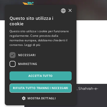
×
Questo sito utilizza i
ITALIAN
cookie
ENGLISH
Questo sito utilizza i cookie per funzionare
regolarmente. Come previsto dalla
SPANISH
normativa europea, dobbiamo chiederti il
consenso.
Leggi di più
NECESSARI
MARKETING
ACCETTA TUTTO
RIFIUTA TUTTO TRANNE I NECESSARI
karachi
,
Fortune Tower, Shahrah-e-
Faisal Rd, Karachi,
75350
MOSTRA DETTAGLI
Pakistan