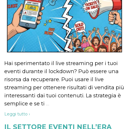
Necessari
Marketing
I cookie strettamente necessari o tecnici sono
indispensabili al funzionamento del sito. I
servizi qui presenti non potranno funzionare
senza.
Provider /
Nome
Scadenza
Descrizione
Dominio
cf_clearance
1 anno
Clearance
Cloudflare,
Cookie from
Inc.
Hai sperimentato il live streaming per i tuoi
CloudFlare
.oooh.events
stores the proof
eventi durante il lockdown? Può essere una
of challenge
passed. It is
risorsa da recuperare. Puoi usare il live
used to no
longer issue a
streaming per ottenere risultati di vendita più
captcha or
jschallenge
interessanti dai tuoi contenuti. La strategia è
challenge if
present. It is
semplice e se ti
…
required to
reach origin
server.
Leggi tutto ›
wordpress_test_cookie
Sessione
Cookie di
Automattic
Wordpress,
IL SETTORE EVENTI NELL’ERA
Inc.
verifica che il