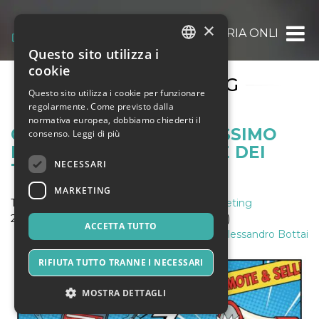
×
OOOH.EVENTS | BIGLIETTERIA ONLINE GRAT
Questo sito utilizza i
ITALIAN
cookie
LIVE STREAMING
ENGLISH
Questo sito utilizza i cookie per funzionare
regolarmente. Come previsto dalla
SPANISH
normativa europea, dobbiamo chiederti il
COME OTTENERE IL MASSIMO
consenso.
Leggi di più
DALLA VENDITA ONLINE DEI
NECESSARI
TUOI EVENTI
MARKETING
Tag:
biglietteria online
,
live streaming
,
marketing
29 Aprile 2021 (aggiornato: 28 Ottobre 2025)
ACCETTA TUTTO
di:
Alessandro Bottai
RIFIUTA TUTTO TRANNE I NECESSARI
MOSTRA DETTAGLI