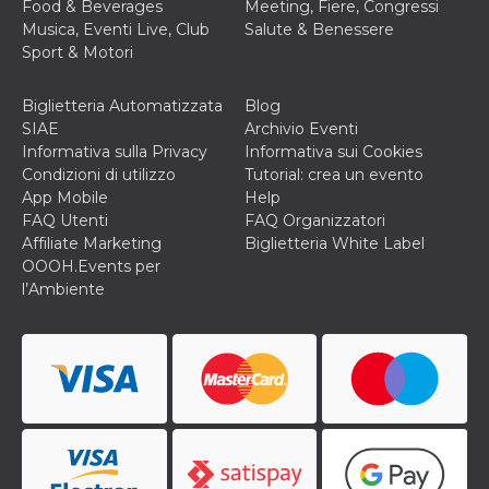
correttamente.
Food & Beverages
Meeting, Fiere, Congressi
Musica, Eventi Live, Club
Salute & Benessere
Storage declaration
Sport & Motori
Storage
Nome
Descrizione
type
Biglietteria Automatizzata
Blog
fbssls_314278995690155
Session
SIAE
Archivio Eventi
storage
Informativa sulla Privacy
Informativa sui Cookies
Condizioni di utilizzo
Tutorial: crea un evento
wpEmojiSettingsSupports
Session
storage
App Mobile
Help
FAQ Utenti
FAQ Organizzatori
cn_uc__
Local
storage
Affiliate Marketing
Biglietteria White Label
OOOH.Events per
l’Ambiente
Provider /
Nome
Scadenza
Descrizione
Dominio
c_user
4
Cookie di a
Meta
settimane
utente. Può
Platform Inc.
2 giorni
essere di se
.facebook.com