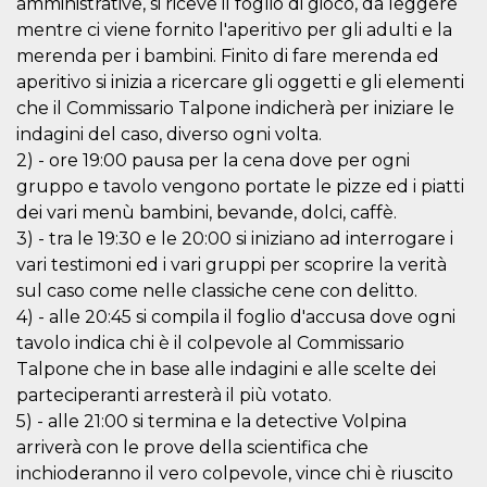
amministrative, si riceve il foglio di gioco, da leggere
visitors.
mentre ci viene fornito l'aperitivo per gli adulti e la
wordpress_test_cookie
Session
Used on
Automattic
merenda per i bambini. Finito di fare merenda ed
sites built
Inc.
with
.oooh.events
aperitivo si inizia a ricercare gli oggetti e gli elementi
Wordpress.
Tests
che il Commissario Talpone indicherà per iniziare le
whether or
indagini del caso, diverso ogni volta.
not the
browser has
2) - ore 19:00 pausa per la cena dove per ogni
cookies
enabled
gruppo e tavolo vengono portate le pizze ed i piatti
PHPSESSID
Session
Cookie
dei vari menù bambini, bevande, dolci, caffè.
PHP.net
generated
oooh.events
3) - tra le 19:30 e le 20:00 si iniziano ad interrogare i
by
applications
vari testimoni ed i vari gruppi per scoprire la verità
based on
the PHP
sul caso come nelle classiche cene con delitto.
language.
4) - alle 20:45 si compila il foglio d'accusa dove ogni
This is a
general
tavolo indica chi è il colpevole al Commissario
purpose
identifier
Talpone che in base alle indagini e alle scelte dei
used to
maintain
parteciperanti arresterà il più votato.
user session
5) - alle 21:00 si termina e la detective Volpina
variables. It
is normally a
arriverà con le prove della scientifica che
random
generated
inchioderanno il vero colpevole, vince chi è riuscito
number,