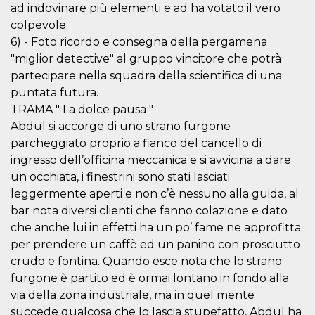
ad indovinare più elementi e ad ha votato il vero
how it is
used can be
colpevole.
specific to
the site, but
6) - Foto ricordo e consegna della pergamena
a good
example is
"miglior detective" al gruppo vincitore che potrà
maintaining
partecipare nella squadra della scientifica di una
a logged-in
status for a
puntata futura.
user
between
TRAMA " La dolce pausa "
pages.
Abdul si accorge di uno strano furgone
m
1 year 1
This cookie
Stripe
parcheggiato proprio a fianco del cancello di
month
is generally
m.stripe.com
used for
ingresso dell’officina meccanica e si avvicina a dare
performance
un occhiata, i finestrini sono stati lasciati
and
optimization
leggermente aperti e non c’è nessuno alla guida, al
of payment
processing
bar nota diversi clienti che fanno colazione e dato
services,
facilitating
che anche lui in effetti ha un po’ fame ne approfitta
caching of
per prendere un caffè ed un panino con prosciutto
content on
the browser
crudo e fontina. Quando esce nota che lo strano
to make
pages load
furgone è partito ed è ormai lontano in fondo alla
faster.
via della zona industriale, ma in quel mente
CookieScriptConsent
4 weeks 2
This cookie
CookieScript
succede qualcosa che lo lascia stupefatto, Abdul ha
days
is used by
oooh.events