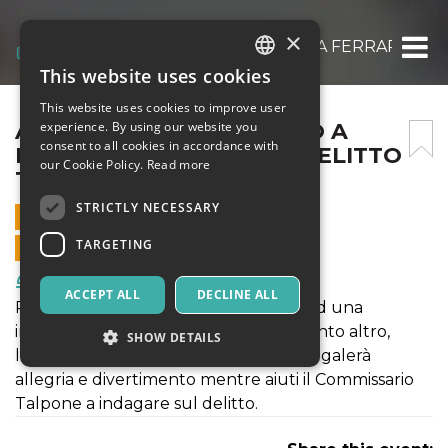
×
APERI CENA CON DELITTO A FERRARA CC L
This website uses cookies
ITALIAN
This website uses cookies to improve user
ENGLISH
APERI CENA CON DELITTO A
experience. By using our website you
consent to all cookies in accordance with
FERRARA CC LE MURA ” DELITTO
SPANISH
our Cookie Policy.
Read more
TRA DUE GUANCIALI “
STRICTLY NECESSARY
29 DECEMBER 2024 - 17:00
TARGETING
ONLINE SALES ENDED
Food & Beverages
ACCEPT ALL
DECLINE ALL
Partecipa con i tuoi amici o famigliari ad una
intrigante ricerca di indizi, oggetti, e tanto altro,
SHOW DETAILS
lanciati nella caccia al "tesoro" che ti regalerà
allegria e divertimento mentre aiuti il Commissario
Talpone a indagare sul delitto.
Strictly necessary
Targeting
Strictly necessary cookies allow core website