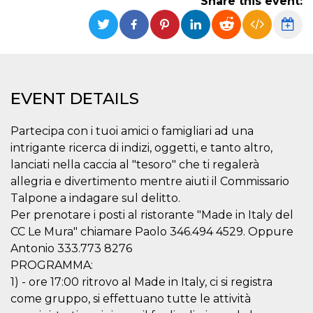
Share this event:
functionality such as user login and account
management. The website cannot be used
properly without strictly necessary cookies.
Provider /
Name
Expiration
Description
Domain
cf_clearance
1 year
This cookie
Cloudflare,
EVENT DETAILS
is used by
Inc.
the
.oooh.events
CloudFlare
service to
Partecipa con i tuoi amici o famigliari ad una
identify
trusted web
intrigante ricerca di indizi, oggetti, e tanto altro,
traffic and
override any
lanciati nella caccia al "tesoro" che ti regalerà
security
allegria e divertimento mentre aiuti il Commissario
restrictions
based on
Talpone a indagare sul delitto.
the visitor's
IP address. It
Per prenotare i posti al ristorante "Made in Italy del
is essential
CC Le Mura" chiamare Paolo 346.494 4529. Oppure
for
supporting a
Antonio 333.773 8276
website's
security
PROGRAMMA:
features and
in providing
1) - ore 17:00 ritrovo al Made in Italy, ci si registra
protection
come gruppo, si effettuano tutte le attività
against
malicious