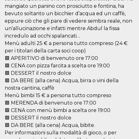
Cookie-
mangiato un panino con prosciutto e fontina, ha
Script.com
service to
bevuto soltanto un bicchier d’acqua ed un caffè,
remember
eppure ciò che gli pare di vedere sembra reale, non
visitor
cookie
un’allucinazione e infatti mentre Abdul la fissa
consent
preferences.
incredulo ad occhi spalancati…
It is
Menù adulti 25 € a persona tutto compreso (24 €
necessary
for Cookie-
per i titolari della carta soci coop)
Script.com
cookie
🟩 APERITIVO di benvenuto ore 17:00
banner to
work
🟩 CENA con pizza farcita a scelta ore 19:00
properly.
🟩 DESSERT il nostro dolce
Storage declaration
🟩 DA BERE (alla cena) Acqua, birra o vini della
nostra cantina, caffè
Storage
Name
Description
Menù bimbi 15 € a persona tutto compreso
type
🟩 MERENDA di benvenuto ore 17:00
fbssls_314278995690155
Session
storage
🟩 CENA con menù bimbi a scelta ore 19:00
🟩 DESSERT il nostro dolce
wpEmojiSettingsSupports
Session
storage
🟩 DA BERE (alla cena) Acqua, bibite.
cn_uc__
Local
Per informazioni sulla modalità di gioco, o per
storage