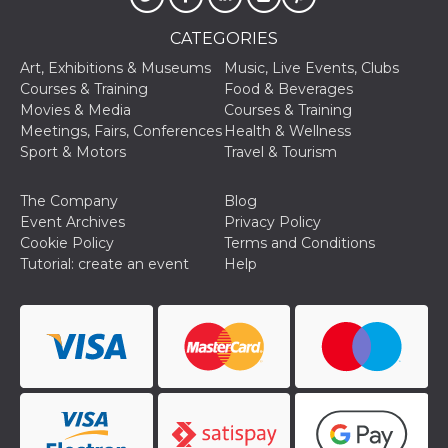
and bots. T
beneficial f
website, in
CATEGORIES
to make va
reports on 
Art, Exhibitions & Museums
Music, Live Events, Clubs
of their we
Courses & Training
Food & Beverages
_cfuvid
.hubspot.com
Session
This cookie
Movies & Media
Courses & Training
used for p
of tracking
Meetings, Fairs, Conferences
Health & Wellness
across sess
Sport & Motors
Travel & Tourism
optimize u
experience
maintainin
session
The Company
Blog
consistenc
Event Archives
Privacy Policy
providing
personaliz
Cookie Policy
Terms and Conditions
services.
Tutorial: create an event
Help
YSC
Session
This cookie 
Google LLC
by YouTube
.youtube.com
track views
embedded
videos.
VISITOR_INFO1_LIVE
5 months
This cookie 
Google LLC
4 weeks
by Youtube
.youtube.com
keep track 
preferences
Youtube vi
embedded 