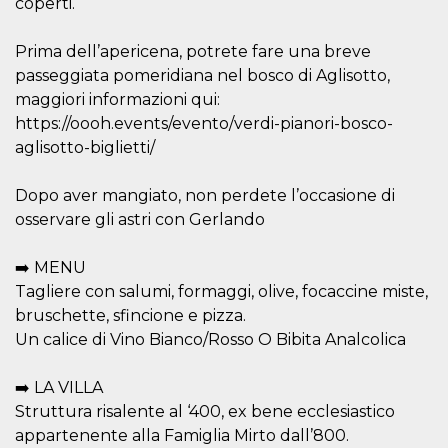
coperti.
Cookie-
Script.com
service to
Prima dell’apericena, potrete fare una breve
remember
visitor
passeggiata pomeridiana nel bosco di Aglisotto,
cookie
consent
maggiori informazioni qui:
preferences.
https://oooh.events/evento/verdi-pianori-bosco-
It is
necessary
aglisotto-biglietti/
for Cookie-
Script.com
cookie
Dopo aver mangiato, non perdete l’occasione di
banner to
work
osservare gli astri con Gerlando
properly.
Storage declaration
➡️ MENU
Tagliere con salumi, formaggi, olive, focaccine miste,
Storage
Name
Description
type
bruschette, sfincione e pizza.
fbssls_314278995690155
Session
Un calice di Vino Bianco/Rosso O Bibita Analcolica
storage
wpEmojiSettingsSupports
Session
➡️ LA VILLA
storage
Struttura risalente al ‘400, ex bene ecclesiastico
cn_uc__
Local
appartenente alla Famiglia Mirto dall’800.
storage