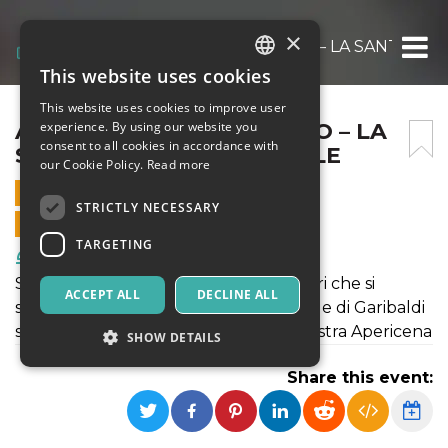
×
APERICENA A VILLA MIRTO – LA SANTA BA
This website uses cookies
ITALIAN
This website uses cookies to improve user
ENGLISH
APERICENA A VILLA MIRTO – LA
experience. By using our website you
consent to all cookies in accordance with
SANTA BARBARA DEI MILLE
SPANISH
our Cookie Policy.
Read more
27 MAY 2023 - 19:30
STRICTLY NECESSARY
ONLINE SALES ENDED
TARGETING
Food & Beverages
Sotto le fronde dei nostri alberi secolari che si
ACCEPT ALL
DECLINE ALL
stagliano sul Piano di Renda dove i Mille di Garibaldi
si accamparono, potrete gustare la nostra Apericena
SHOW DETAILS
Share this event:
Strictly necessary
Targeting
Strictly necessary cookies allow core website