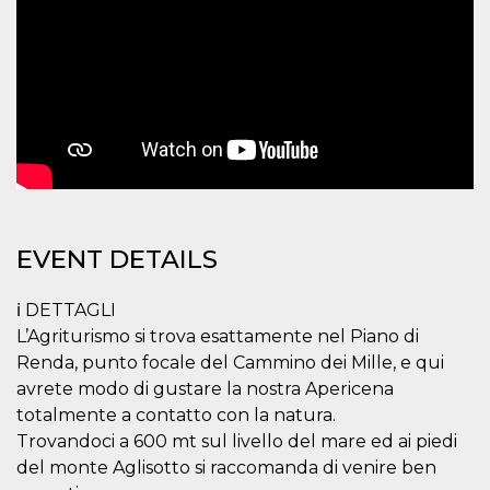
how it is
used can be
specific to
the site, but
a good
example is
maintaining
a logged-in
status for a
user
between
pages.
m
1 year 1
This cookie
Stripe
month
is generally
m.stripe.com
used for
EVENT DETAILS
performance
and
optimization
of payment
ℹ️ DETTAGLI
processing
services,
L’Agriturismo si trova esattamente nel Piano di
facilitating
Renda, punto focale del Cammino dei Mille, e qui
caching of
content on
avrete modo di gustare la nostra Apericena
the browser
to make
totalmente a contatto con la natura.
pages load
Trovandoci a 600 mt sul livello del mare ed ai piedi
faster.
del monte Aglisotto si raccomanda di venire ben
CookieScriptConsent
4 weeks 2
This cookie
CookieScript
days
is used by
oooh.events