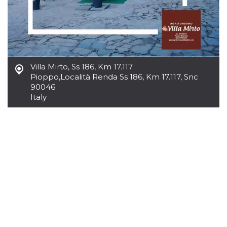
Villa Mirto, Ss 186, Km 17.117
Pioppo
,
Località Renda Ss 186, Km 17.117, Snc
90046
Italy