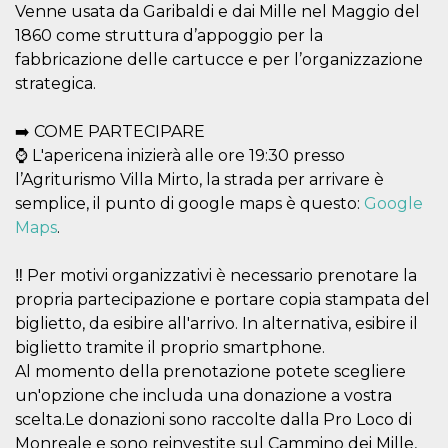
Venne usata da Garibaldi e dai Mille nel Maggio del
1860 come struttura d’appoggio per la
fabbricazione delle cartucce e per l’organizzazione
strategica.
Provider /
➡️ COME PARTECIPARE
Name
Expiration
Descriptio
Domain
⌚ L'apericena inizierà alle ore 19:30 presso
c_user
4 weeks 2
User Login 
Meta
l’Agriturismo Villa Mirto, la strada per arrivare è
days
Can be sess
Platform Inc.
persitent f
semplice, il punto di google maps è questo:
Google
.facebook.com
days
Maps
.
datr
2 years
This cookie
Meta
identifies t
Platform Inc.
browser
.facebook.com
‼️ Per motivi organizzativi è necessario prenotare la
connecting
propria partecipazione e portare copia stampata del
Facebook. I
directly tie
biglietto, da esibire all'arrivo. In alternativa, esibire il
individual
Facebook t
biglietto tramite il proprio smartphone.
user. Face
reports that
Al momento della prenotazione potete scegliere
used to hel
un'opzione che includa una donazione a vostra
security an
suspicious 
scelta.Le donazioni sono raccolte dalla Pro Loco di
activity, es
around det
Monreale e sono reinvestite sul Cammino dei Mille,