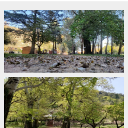
functionality such as user login and account
management. The website cannot be used
properly without strictly necessary cookies.
Provider /
Name
Expiration
Description
Domain
cf_clearance
1 year
This cookie
Cloudflare,
is used by
Inc.
the
.oooh.events
CloudFlare
service to
identify
trusted web
traffic and
override any
security
restrictions
based on
the visitor's
IP address. It
is essential
for
supporting a
website's
security
features and
in providing
protection
against
malicious