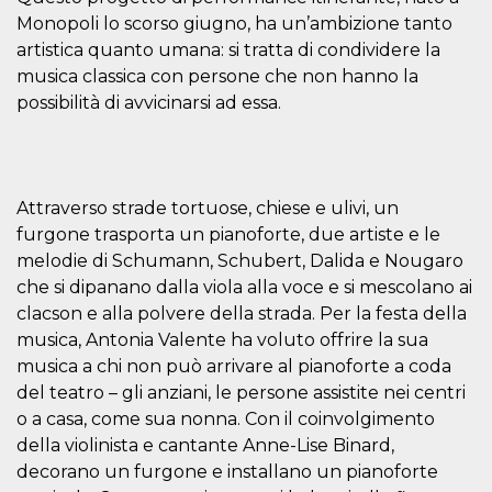
visitors.
Monopoli lo scorso giugno, ha un’ambizione tanto
wordpress_test_cookie
Session
Used on
Automattic
artistica quanto umana: si tratta di condividere la
sites built
Inc.
with
musica classica con persone che non hanno la
.oooh.events
Wordpress.
possibilità di avvicinarsi ad essa.
Tests
whether or
not the
browser has
cookies
enabled
Attraverso strade tortuose, chiese e ulivi, un
PHPSESSID
Session
Cookie
PHP.net
generated
oooh.events
furgone trasporta un pianoforte, due artiste e le
by
applications
melodie di Schumann, Schubert, Dalida e Nougaro
based on
che si dipanano dalla viola alla voce e si mescolano ai
the PHP
language.
clacson e alla polvere della strada. Per la festa della
This is a
general
musica, Antonia Valente ha voluto offrire la sua
purpose
musica a chi non può arrivare al pianoforte a coda
identifier
used to
del teatro – gli anziani, le persone assistite nei centri
maintain
user session
o a casa, come sua nonna. Con il coinvolgimento
variables. It
is normally a
della violinista e cantante Anne-Lise Binard,
random
decorano un furgone e installano un pianoforte
generated
number,