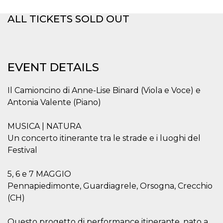
functionality such as user login and account
management. The website cannot be used
ALL TICKETS SOLD OUT
properly without strictly necessary cookies.
Provider /
Name
Expiration
Description
Domain
cf_clearance
1 year
This cookie
Cloudflare,
EVENT DETAILS
is used by
Inc.
the
.oooh.events
CloudFlare
service to
Il Camioncino di Anne-Lise Binard (Viola e Voce) e
identify
Antonia Valente (Piano)
trusted web
traffic and
override any
security
MUSICA | NATURA
restrictions
based on
Un concerto itinerante tra le strade e i luoghi del
the visitor's
Festival
IP address. It
is essential
for
supporting a
5, 6 e 7 MAGGIO
website's
Pennapiedimonte, Guardiagrele, Orsogna, Crecchio
security
features and
(CH)
in providing
protection
against
malicious
Questo progetto di performance itinerante, nato a