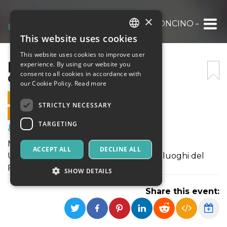
×
[ARTINVITA 2022] – IL CAMIONCINO – 5 MA
This website uses cookies
ITALIAN
This website uses cookies to improve user
ENGLISH
[ARTINVITA 2022] – IL
experience. By using our website you
consent to all cookies in accordance with
CAMIONCINO – 5 MAGGIO
SPANISH
our Cookie Policy.
Read more
5 MAY 2022 - 10:00
STRICTLY NECESSARY
ONLINE SALES ENDED
TARGETING
Music, Live Events, Clubs
MUSICA | NATURA
ACCEPT ALL
DECLINE ALL
Un concerto itinerante tra le strade e i luoghi del
Festival
SHOW DETAILS
Share this event:
Strictly necessary
Targeting
Strictly necessary cookies allow core website