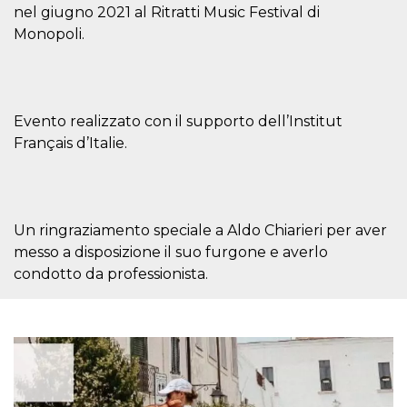
nel giugno 2021 al Ritratti Music Festival di
Cookie-
Script.com
Monopoli.
service to
remember
visitor
cookie
consent
preferences.
It is
Evento realizzato con il supporto dell’Institut
necessary
for Cookie-
Français d’Italie.
Script.com
cookie
banner to
work
properly.
Un ringraziamento speciale a Aldo Chiarieri per aver
Storage declaration
messo a disposizione il suo furgone e averlo
Storage
Name
Description
condotto da professionista.
type
fbssls_314278995690155
Session
storage
wpEmojiSettingsSupports
Session
storage
cn_uc__
Local
storage