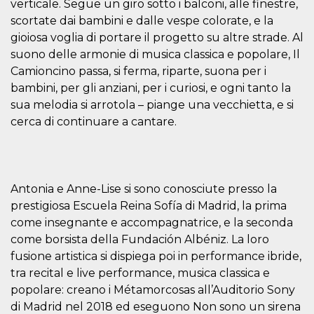
verticale. Segue un giro sotto i balconi, alle finestre,
how it is
used can be
scortate dai bambini e dalle vespe colorate, e la
specific to
gioiosa voglia di portare il progetto su altre strade. Al
the site, but
a good
suono delle armonie di musica classica e popolare, Il
example is
maintaining
Camioncino passa, si ferma, riparte, suona per i
a logged-in
status for a
bambini, per gli anziani, per i curiosi, e ogni tanto la
user
sua melodia si arrotola – piange una vecchietta, e si
between
pages.
cerca di continuare a cantare.
m
1 year 1
This cookie
Stripe
month
is generally
m.stripe.com
used for
performance
and
optimization
Antonia e Anne-Lise si sono conosciute presso la
of payment
prestigiosa Escuela Reina Sofía di Madrid, la prima
processing
services,
come insegnante e accompagnatrice, e la seconda
facilitating
caching of
come borsista della Fundación Albéniz. La loro
content on
the browser
fusione artistica si dispiega poi in performance ibride,
to make
tra recital e live performance, musica classica e
pages load
faster.
popolare: creano i Métamorcosas all’Auditorio Sony
CookieScriptConsent
4 weeks 2
This cookie
CookieScript
di Madrid nel 2018 ed eseguono Non sono un sirena
days
is used by
oooh.events