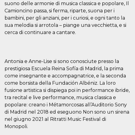
suono delle armonie di musica classica e popolare, Il
how it is
used can be
Camioncino passa, si ferma, riparte, suona per i
specific to
the site, but
bambini, per gli anziani, per i curiosi, e ogni tanto la
a good
example is
sua melodia si arrotola – piange una vecchietta, e si
maintaining
cerca di continuare a cantare.
a logged-in
status for a
user
between
pages.
m
1 year 1
This cookie
Stripe
Antonia e Anne-Lise si sono conosciute presso la
month
is generally
m.stripe.com
used for
prestigiosa Escuela Reina Sofía di Madrid, la prima
performance
come insegnante e accompagnatrice, e la seconda
and
optimization
come borsista della Fundación Albéniz. La loro
of payment
processing
fusione artistica si dispiega poi in performance ibride,
services,
facilitating
tra recital e live performance, musica classica e
caching of
popolare: creano i Métamorcosas all’Auditorio Sony
content on
the browser
di Madrid nel 2018 ed eseguono Non sono un sirena
to make
pages load
nel giugno 2021 al Ritratti Music Festival di
faster.
Monopoli.
CookieScriptConsent
4 weeks 2
This cookie
CookieScript
days
is used by
oooh.events