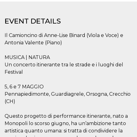
functionality such as user login and account
management. The website cannot be used
properly without strictly necessary cookies.
EVENT DETAILS
Provider /
Name
Expiration
Description
Domain
Il Camioncino di Anne-Lise Binard (Viola e Voce) e
cf_clearance
1 year
This cookie
Cloudflare,
is used by
Inc.
Antonia Valente (Piano)
the
.oooh.events
CloudFlare
service to
MUSICA | NATURA
identify
trusted web
Un concerto itinerante tra le strade e i luoghi del
traffic and
override any
Festival
security
restrictions
based on
5, 6 e 7 MAGGIO
the visitor's
IP address. It
Pennapiedimonte, Guardiagrele, Orsogna, Crecchio
is essential
(CH)
for
supporting a
website's
security
Questo progetto di performance itinerante, nato a
features and
in providing
Monopoli lo scorso giugno, ha un’ambizione tanto
protection
artistica quanto umana: si tratta di condividere la
against
malicious