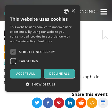
×
[ARTINVITA 2022] – IL CAMIONCINO – 6 MA
This website uses cookies
ITALIAN
This website uses cookies to improve user
ENGLISH
[ARTINVITA 2022] – IL
experience. By using our website you
consent to all cookies in accordance with
CAMIONCINO – 6 MAGGIO
SPANISH
our Cookie Policy.
Read more
6 MAY 2022 - 10:00
STRICTLY NECESSARY
ONLINE SALES ENDED
TARGETING
Music, Live Events, Clubs
MUSICA | NATURA
ACCEPT ALL
DECLINE ALL
Un concerto itinerante tra le strade e i luoghi del
Festival
SHOW DETAILS
Share this event:
Strictly necessary
Targeting
Strictly necessary cookies allow core website