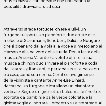
musica classica con persone che non hanno la
visitors.
possibilità di avvicinarsi ad essa.
wordpress_test_cookie
Session
Used on
Automattic
sites built
Inc.
with
.oooh.events
Wordpress.
Tests
whether or
Attraverso strade tortuose, chiese e ulivi, un
not the
browser has
furgone trasporta un pianoforte, due artiste e le
cookies
enabled
melodie di Schumann, Schubert, Dalida e Nougaro
PHPSESSID
Session
Cookie
che si dipanano dalla viola alla voce e si mescolano ai
PHP.net
generated
oooh.events
clacson e alla polvere della strada. Per la festa della
by
applications
musica, Antonia Valente ha voluto offrire la sua
based on
the PHP
musica a chi non può arrivare al pianoforte a coda
language.
del teatro – gli anziani, le persone assistite nei centri
This is a
general
o a casa, come sua nonna. Con il coinvolgimento
purpose
identifier
della violinista e cantante Anne-Lise Binard,
used to
maintain
decorano un furgone e installano un pianoforte
user session
verticale. Segue un giro sotto i balconi, alle finestre,
variables. It
is normally a
scortate dai bambini e dalle vespe colorate, e la
random
generated
gioiosa voglia di portare il progetto su altre strade. Al
number,