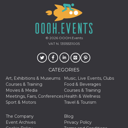
oo
5 years
Ad optout 
Meta
Platform Inc.
.facebook.com
sb
2 years
Facebook 
Meta
identificati
Platform Inc.
authenticat
.facebook.com
marketing,
© 2026
OOOH.Events
other Face
specific fu
VAT N. 13515531005
cookies.
usida
.facebook.com
Session
raccoglie
informazion
browser
dell'utente
CATEGORIES
dell'identif
univoco, ut
Art, Exhibitions & Museums
Music, Live Events, Clubs
per persona
la pubblici
Courses & Training
Food & Beverages
gli utenti
Movies & Media
Courses & Training
Meetings, Fairs, Conferences
Health & Wellness
xs
3 months
Used to ma
Meta
a session
Platform Inc.
Sport & Motors
Travel & Tourism
.facebook.com
__cf_bm
29
This cookie
Cloudflare
The Company
Blog
minutes
used to
Inc.
58
distinguish
.hubspot.com
Event Archives
Privacy Policy
seconds
between h