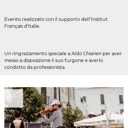
Cookie-
Script.com
service to
remember
Evento realizzato con il supporto dell’Institut
visitor
cookie
Français d’Italie.
consent
preferences.
It is
necessary
for Cookie-
Script.com
cookie
Un ringraziamento speciale a Aldo Chiarieri per aver
banner to
work
messo a disposizione il suo furgone e averlo
properly.
condotto da professionista.
Storage declaration
Storage
Name
Description
type
fbssls_314278995690155
Session
storage
wpEmojiSettingsSupports
Session
storage
cn_uc__
Local
storage