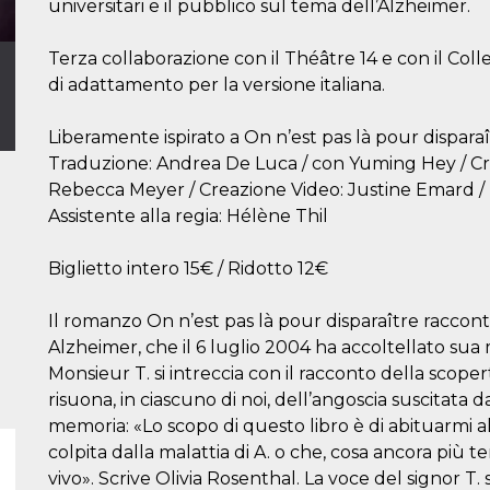
universitari e il pubblico sul tema dell’Alzheimer.
Terza collaborazione con il Théâtre 14 e con il Col
di adattamento per la versione italiana.
Liberamente ispirato a On n’est pas là pour disparaît
Traduzione: Andrea De Luca / con Yuming Hey / Cre
Rebecca Meyer / Creazione Video: Justine Emard / L
Assistente alla regia: Hélène Thil
Biglietto intero 15€ / Ridotto 12€
Il romanzo On n’est pas là pour disparaître racconta 
Alzheimer, che il 6 luglio 2004 ha accoltellato sua m
Monsieur T. si intreccia con il racconto della scoper
risuona, in ciascuno di noi, dell’angoscia suscitata d
memoria: «Lo scopo di questo libro è di abituarmi al
colpita dalla malattia di A. o che, cosa ancora più te
vivo». Scrive Olivia Rosenthal. La voce del signor T. si