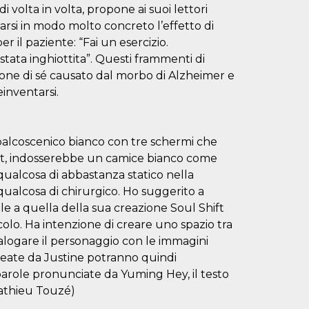
i volta in volta, propone ai suoi lettori
arsi in modo molto concreto l’effetto di
er il paziente: “Fai un esercizio.
stata inghiottita”. Questi frammenti di
ione di sé causato dal morbo di Alzheimer e
einventarsi.
palcoscenico bianco con tre schermi che
set, indosserebbe un camice bianco come
 qualcosa di abbastanza statico nella
 qualcosa di chirurgico. Ho suggerito a
le a quella della sua creazione Soul Shift
acolo. Ha intenzione di creare uno spazio tra
dialogare il personaggio con le immagini
 create da Justine potranno quindi
 parole pronunciate da Yuming Hey, il testo
Mathieu Touzé)