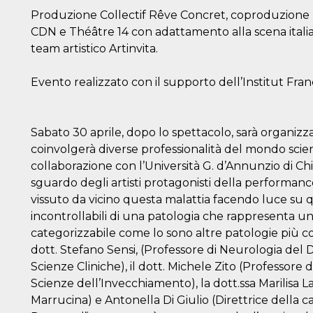
Produzione Collectif Rêve Concret, coproduzione T
CDN e Théâtre 14 con adattamento alla scena italian
team artistico Artinvita.
Evento realizzato con il supporto dell’Institut França
Sabato 30 aprile, dopo lo spettacolo, sarà organizz
coinvolgerà diverse professionalità del mondo scien
collaborazione con l’Università G. d’Annunzio di C
sguardo degli artisti protagonisti della performanc
vissuto da vicino questa malattia facendo luce su q
incontrollabili di una patologia che rappresenta 
categorizzabile come lo sono altre patologie più conv
dott. Stefano Sensi, (Professore di Neurologia del
Scienze Cliniche), il dott. Michele Zito (Professore 
Scienze dell’Invecchiamento), la dott.ssa Marilisa 
Marrucina) e Antonella Di Giulio (Direttrice della c