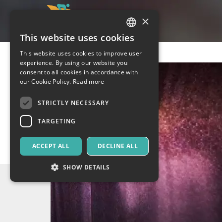
×
This website uses cookies
ITALIAN
This website uses cookies to improve user
ENGLISH
experience. By using our website you
consent to all cookies in accordance with
SPANISH
our Cookie Policy.
Read more
STRICTLY NECESSARY
TARGETING
ACCEPT ALL
DECLINE ALL
SHOW DETAILS
Strictly necessary
Targeting
Strictly necessary cookies allow core website