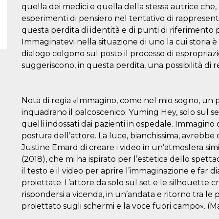
quella dei medici e quella della stessa autrice che, d
esperimenti di pensiero nel tentativo di rappresent
questa perdita di identità e di punti di riferimento p
Immaginatevi nella situazione di uno la cui storia è 
dialogo colgono sul posto il processo di espropriaz
suggeriscono, in questa perdita, una possibilità di r
Nota di regia «Immagino, come nel mio sogno, un 
inquadrano il palcoscenico. Yuming Hey, solo sul 
quelli indossati dai pazienti in ospedale. Immagino
postura dell’attore. La luce, bianchissima, avrebbe
Justine Emard di creare i video in un’atmosfera simi
(2018), che mi ha ispirato per l’estetica dello spett
il testo e il video per aprire l’immaginazione e far 
proiettate. L’attore da solo sul set e le silhouette
rispondersi a vicenda, in un’andata e ritorno tra le
proiettato sugli schermi e la voce fuori campo». (