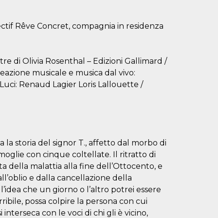
lectif Rêve Concret, compagnia in residenza
re di Olivia Rosenthal – Edizioni Gallimard /
azione musicale e musica dal vivo:
uci: Renaud Lagier Loris Lallouette /
la storia del signor T., affetto dal morbo di
oglie con cinque coltellate. Il ritratto di
ta della malattia alla fine dell’Ottocento, e
all’oblio e dalla cancellazione della
l’idea che un giorno o l’altro potrei essere
rribile, possa colpire la persona con cui
 interseca con le voci di chi gli è vicino,