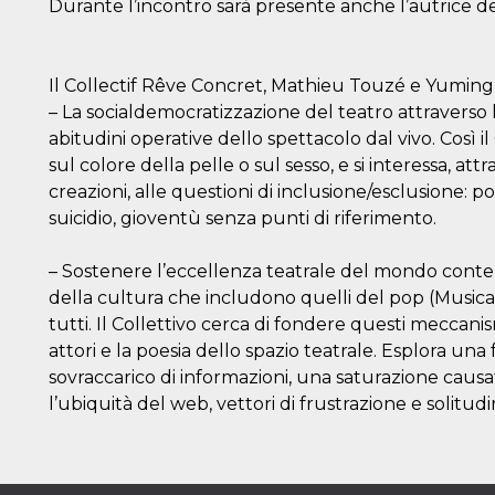
Durante l’incontro sarà presente anche l’autrice de
Il Collectif Rêve Concret, Mathieu Touzé e Yuming 
– La socialdemocratizzazione del teatro attraverso la 
abitudini operative dello spettacolo dal vivo. Così i
sul colore della pelle o sul sesso, e si interessa, att
creazioni, alle questioni di inclusione/esclusione: pov
suicidio, gioventù senza punti di riferimento.
– Sostenere l’eccellenza teatrale del mondo contem
della cultura che includono quelli del pop (Musica,
tutti. Il Collettivo cerca di fondere questi meccanis
attori e la poesia dello spazio teatrale. Esplora u
sovraccarico di informazioni, una saturazione causat
l’ubiquità del web, vettori di frustrazione e solitudi