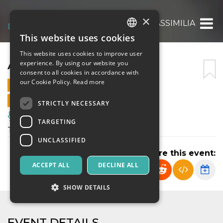
×
ASSIMILIA
This website uses cookies
ITALIAN
This website uses cookies to improve user
ENGLISH
ASSIMILIA
experience. By using our website you
consent to all cookies in accordance with
SPANISH
our Cookie Policy.
Read more
18 DECEMBER 2021 - 20:00
ONLINE SALES ENDED
STRICTLY NECESSARY
Music, Live Events, Clubs
TARGETING
Teatri Di Vetro 2021
UNCLASSIFIED
Share this event:
ACCEPT ALL
DECLINE ALL
SHOW DETAILS
EVENT DETAILS