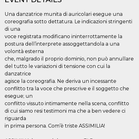
Strictly necessary
Targeting
Unclassified
Una danzatrice munita di auricolari esegue una
Strictly necessary cookies allow core website
coreografia sotto dettatura. Le indicazioni stringenti
functionality such as user login and account
di una
management. The website cannot be used
properly without strictly necessary cookies.
voce registrata modificano ininterrottamente la
postura dell’interprete assoggettandola a una
Provider /
Name
Expiration
Description
Domain
volontà esterna
che, malgrado il proprio dominio, non può annullare
cf_clearance
1 year
This cookie
Cloudflare,
is used by
Inc.
del tutto le variazioni di tensione con cui la
the
.oooh.events
CloudFlare
danzatrice
service to
agisce la coreografia. Ne deriva un incessante
identify
trusted web
conflitto tra la voce che prescrive e il soggetto che
traffic and
override any
esegue; un
security
restrictions
conflitto vissuto intimamente nella scena, conflitto
based on
di cui siamo resi testimoni ma che a ben vedere ci
the visitor's
IP address. It
riguarda
is essential
for
in prima persona. Com’è triste ASSIMILIA!
supporting a
website's
security