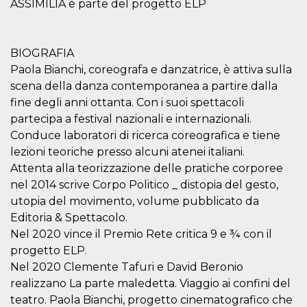
ASSIMILIA è parte del progetto ELP
features and
in providing
protection
against
malicious
BIOGRAFIA
visitors.
Paola Bianchi, coreografa e danzatrice, è attiva sulla
wordpress_test_cookie
Session
Used on
Automattic
sites built
Inc.
scena della danza contemporanea a partire dalla
with
.oooh.events
fine degli anni ottanta. Con i suoi spettacoli
Wordpress.
Tests
partecipa a festival nazionali e internazionali.
whether or
not the
Conduce laboratori di ricerca coreografica e tiene
browser has
cookies
lezioni teoriche presso alcuni atenei italiani.
enabled
Attenta alla teorizzazione delle pratiche corporee
PHPSESSID
Session
Cookie
PHP.net
nel 2014 scrive Corpo Politico _ distopia del gesto,
generated
oooh.events
by
utopia del movimento, volume pubblicato da
applications
Editoria & Spettacolo.
based on
the PHP
Nel 2020 vince il Premio Rete critica 9 e ¾ con il
language.
This is a
progetto ELP.
general
Nel 2020 Clemente Tafuri e David Beronio
purpose
identifier
realizzano La parte maledetta. Viaggio ai confini del
used to
maintain
teatro. Paola Bianchi, progetto cinematografico che
user session