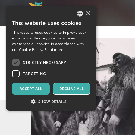
×
This website uses cookies
ITALIAN
This website uses cookies to improve user
ENGLISH
experience. By using our website you
consent to all cookies in accordance with
SPANISH
our Cookie Policy.
Read more
STRICTLY NECESSARY
TARGETING
ACCEPT ALL
DECLINE ALL
SHOW DETAILS
Strictly necessary
Targeting
Strictly necessary cookies allow core website