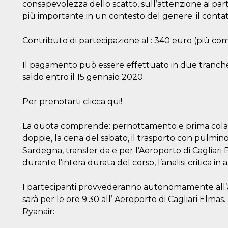
consapevolezza dello scatto, sull’attenzione ai partic
più importante in un contesto del genere: il cont
Contributo di partecipazione al : 340 euro (più commi
Il pagamento può essere effettuato in due tranche:
n
saldo entro il 15 gennaio 2020.
cookie.
ion or
Per prenotarti clicca qui!
or 30
La quota comprende: pernottamento e prima cola
he
doppie, la cena del sabato, il trasporto con pulmino
 to
Sardegna, transfer da e per l’Aeroporto di Cagliari E
t is not
d to
durante l’intera durata del corso, l’analisi critica 
he
book
I partecipanti provvederanno autonomamente all’ac
 it is
p with
sarà per le ore 9.30 all’ Aeroporto di Cagliari Elmas.
d
login
Ryanair:
pecially
ection