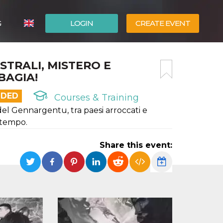
G
LOGIN
CREATE EVENT
ITALIANO
STRALI, MISTERO E
ESPAÑOL
BAGIA!
NDED
Courses & Training
 del Gennargentu, tra paesi arroccati e
a tempo.
Share this event: