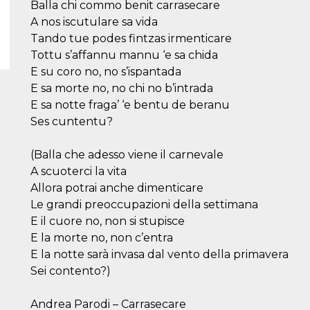
Balla chi commo benit carrasecare
A nos iscutulare sa vida
Tando tue podes fintzas irmenticare
Tottu s’affannu mannu ‘e sa chida
E su coro no, no s’ispantada
E sa morte no, no chi no b’intrada
E sa notte fraga’ ‘e bentu de beranu
Ses cuntentu?
(Balla che adesso viene il carnevale
A scuoterci la vita
Allora potrai anche dimenticare
Le grandi preoccupazioni della settimana
E il cuore no, non si stupisce
E la morte no, non c’entra
E la notte sarà invasa dal vento della primavera
Sei contento?)
Andrea Parodi – Carrasecare